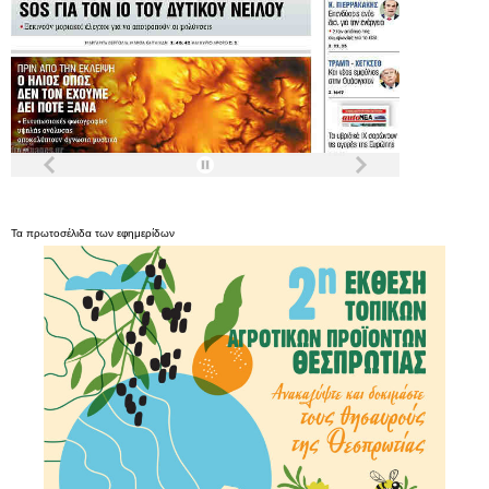
Τα
πρωτοσέλιδα
των
εφημερίδων