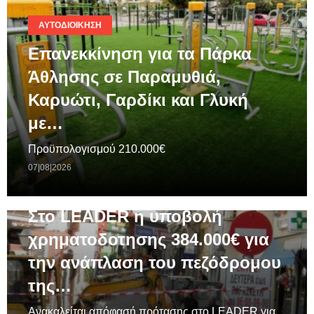
ΑΥΤΟΔΙΟΊΚΗΣΗ
Επανεκκίνηση για τα Πάρκα
Άθλησης σε Παραμυθιά,
Καρυώτι, Γαρδίκι και Γλυκή
με…
Προϋπολογισμού 210.000€
07|08|2026
ΓΕΝΙΚΆ
Στο LEADER η υποβολή
χρηματοδοτησης 384.000€ για
την ανάπλαση του πεζόδρομου
της…
Ανακαλείται απόφασή πρότασης στο LEADER για