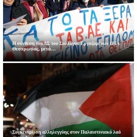
Η σύνθεση του ΔΣ του Συλλόγου Εργαζομένων ΟΤΑ
Θεσπρωτίας, μετά…
Συγκέντρωση αλληλεγγύης στον Παλαιστινιακό λαό