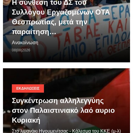
Η σύνθεση του ΔΣ του
Συλλόγου Εργαζομένων ΟΤΑ
Θεσπρωτίας, μετά την
παραίτηση…
Ανακοίνωση
08|08|2026
ΕΚΔΗΛΏΣΕΙΣ
Συγκέντρωση αλληλεγγύης
στον Παλαιστινιακό λαό αυριο
Κυριακή
Στο λιμανάκι Ηγουμενίτσας - Κάλεσμα του ΚΚΕ (μ-λ)