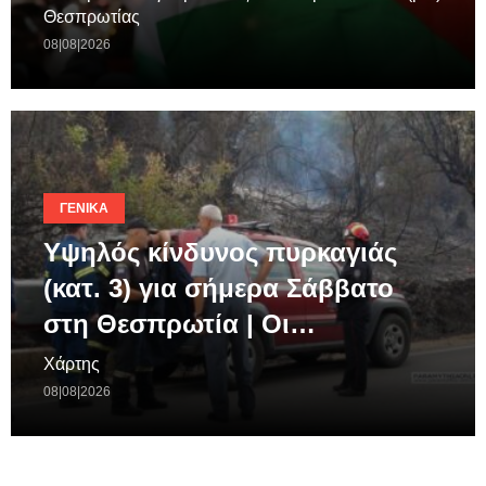
Θεσπρωτίας
08|08|2026
ΓΕΝΙΚΆ
Υψηλός κίνδυνος πυρκαγιάς
(κατ. 3) για σήμερα Σάββατο
στη Θεσπρωτία | Οι…
Χάρτης
08|08|2026