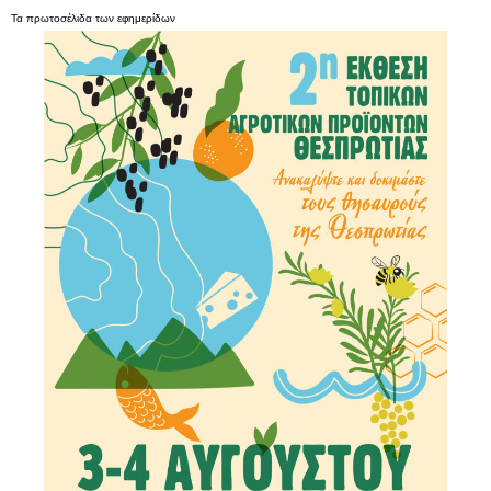
Τα
πρωτοσέλιδα
των
εφημερίδων