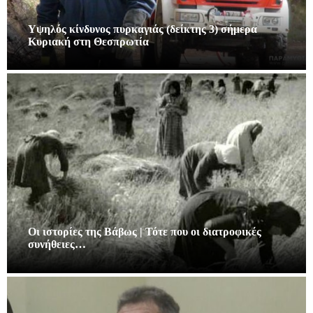
Υψηλός κίνδυνος πυρκαγιάς (δείκτης 3) σήμερα
Κυριακή στη Θεσπρωτία
Οι ιστορίες της Βάβως | Τότε που οι διατροφικές
συνήθειες…