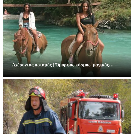
Αχέροντας ποταμός | Όμορφος κόσμος, μαγικός…