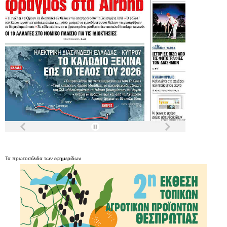
Τα
πρωτοσέλιδα
των
εφημερίδων