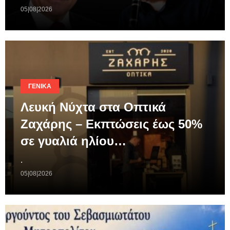
05|08|2026
ΓΕΝΙΚΆ
Λευκή Νύχτα στα Οπτικά
Ζαχάρης – Εκπτώσεις έως 50%
σε γυαλιά ηλίου…
.
05|08|2026