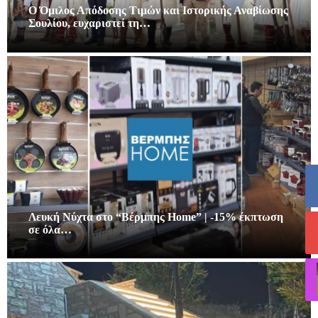
Ο Όμιλος Απόδοσης Τιμών και Ιστορικής Αναβίωσης
Σουλίου, ευχαριστεί τη…
Λευκή Νύχτα στο “Βέρμπης Home” | -15% έκπτωση
σε όλα…