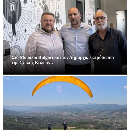
Στο Μουσειο Bulgari και τον Δήμαρχο, εκπρόσωποι
της Σχολής Καλών…