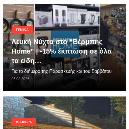
ΓΕΝΙΚΆ
Λευκή Νύχτα στο “Βέρμπης
Home” | -15% έκπτωση σε όλα
τα είδη…
Για το διήμερο της Παρασκευής και του Σαββάτου
05|08|2026
ΔΙΆΦΟΡΑ