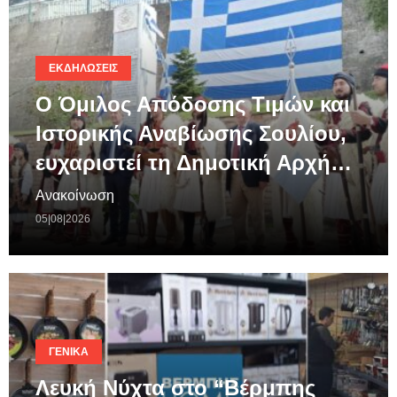
ΕΚΔΗΛΏΣΕΙΣ
Ο Όμιλος Απόδοσης Τιμών και
Ιστορικής Αναβίωσης Σουλίου,
ευχαριστεί τη Δημοτική Αρχή…
Ανακοίνωση
05|08|2026
ΓΕΝΙΚΆ
Λευκή Νύχτα στο “Βέρμπης