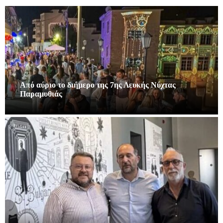
Από αύριο το διήμερο της 7ης Λευκής Νύχτας
Παραμυθιάς