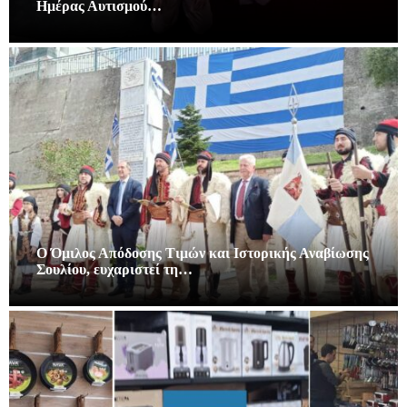
Ημέρας Αυτισμού…
Ο Όμιλος Απόδοσης Τιμών και Ιστορικής Αναβίωσης
Σουλίου, ευχαριστεί τη…