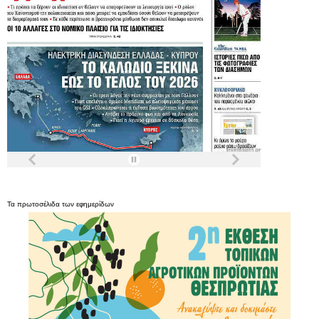
Τα
πρωτοσέλιδα
των
εφημερίδων