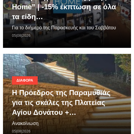
Home” | -15% έκπτωση σε όλα
τα είδη…
Για το διήμερο της Παρασκευής και του Σαββάτου
05|08|2026
ΔΙΆΦΟΡΑ
Η Πρόεδρος της Παραμυθιάς
για τις σκάλες της Πλατείας
Αγίου Δονάτου +…
Ανακοίνωση
05|08|2026