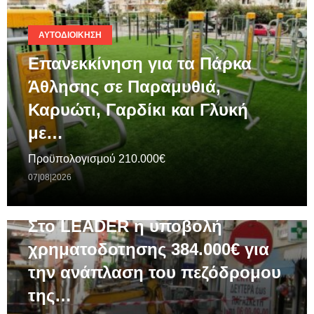
ΑΥΤΟΔΙΟΊΚΗΣΗ
Επανεκκίνηση για τα Πάρκα
Άθλησης σε Παραμυθιά,
Καρυώτι, Γαρδίκι και Γλυκή
με…
Προϋπολογισμού 210.000€
07|08|2026
ΓΕΝΙΚΆ
Στο LEADER η υποβολή
χρηματοδοτησης 384.000€ για
την ανάπλαση του πεζόδρομου
της…