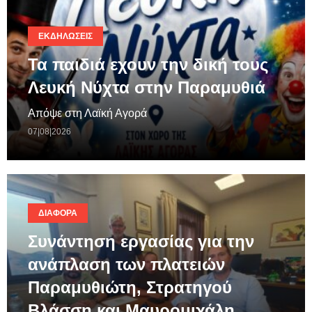
ΕΚΔΗΛΏΣΕΙΣ
Τα παιδιά εχουν την δική τους
Λευκή Νύχτα στην Παραμυθιά
Απόψε στη Λαϊκή Αγορά
07|08|2026
ΔΙΆΦΟΡΑ
Συνάντηση εργασίας για την
ανάπλαση των πλατειών
Παραμυθιώτη, Στρατηγού
Βλάσση και Μαυρομιχάλη…