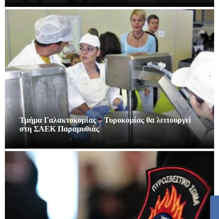
Τμήμα Γαλακτοκομίας – Τυροκομίας θα λειτουργεί
στη ΣΑΕΚ Παραμυθιάς