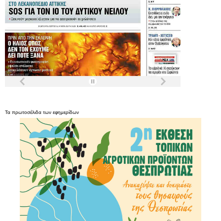
Τα
πρωτοσέλιδα
των
εφημερίδων