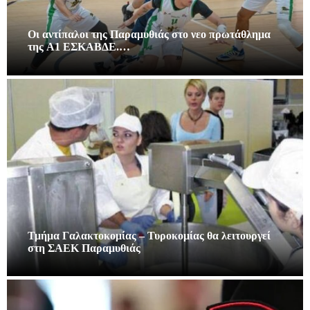
Οι αντίπαλοι της Παραμυθιάς στο νεο πρωτάθλημα
της A1 ΕΣΚΑΒΔΕ.…
Τμήμα Γαλακτοκομίας – Τυροκομίας θα λειτουργεί
στη ΣΑΕΚ Παραμυθιάς