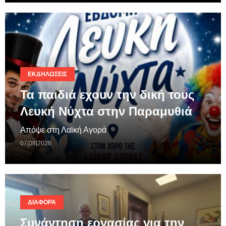
ΕΚΔΗΛΏΣΕΙΣ
Τα παιδιά εχουν την δική τους
Λευκή Νύχτα στην Παραμυθιά
Απόψε στη Λαϊκή Αγορά
07|08|2026
ΔΙΆΦΟΡΑ
Συνάντηση εργασίας για την