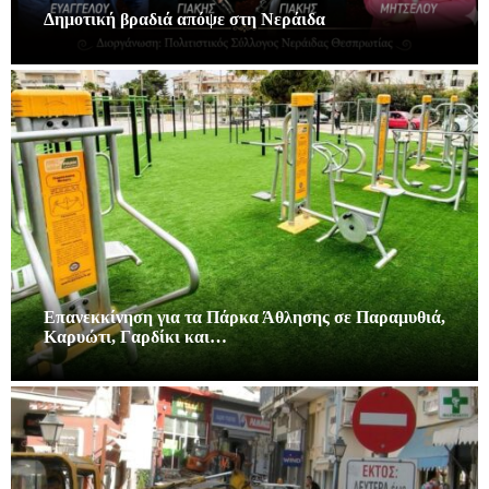
Δημοτική βραδιά απόψε στη Νεράιδα
Επανεκκίνηση για τα Πάρκα Άθλησης σε Παραμυθιά,
Καρυώτι, Γαρδίκι και…