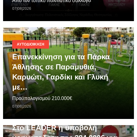
Από τον τοπικό πολιτιστικό σύλλογο
07|08|2026
ΑΥΤΟΔΙΟΊΚΗΣΗ
Επανεκκίνηση για τα Πάρκα
Άθλησης σε Παραμυθιά,
Καρυώτι, Γαρδίκι και Γλυκή
με…
Προϋπολογισμού 210.000€
07|08|2026
ΓΕΝΙΚΆ
Στο LEADER η υποβολή