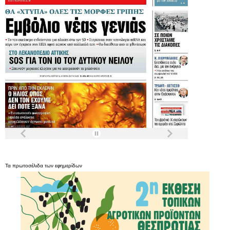
Τα
πρωτοσέλιδα
των
εφημερίδων