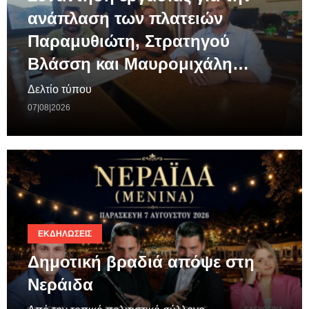
ανάπλαση των πλατειών
Παραμυθιώτη, Στρατηγού
Βλάσση και Μαυρομιχάλη…
Δελτίο τύπου
07|08|2026
ΕΚΔΗΛΏΣΕΙΣ
Δημοτική βραδιά απόψε στη
Νεράιδα