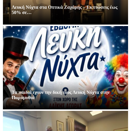
Λευκή Νύχτα στα Οπτικά Ζαχάρης – Εκπτώσεις έως
50% σε…
Τα παιδιά εχουν την δική τους Λευκή Νύχτα στην
Παραμυθιά