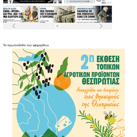
Τα
πρωτοσέλιδα
των
εφημερίδων