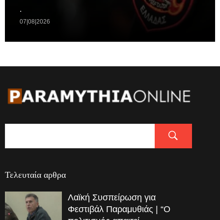
.
07|08|2026
Τελευταία αρθρα
Λαϊκή Συσπείρωση για
Φεστιβάλ Παραμυθιάς | “Ο