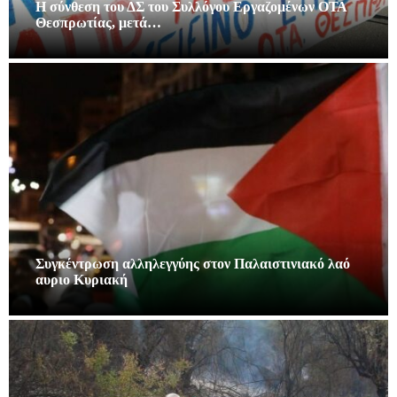
Η σύνθεση του ΔΣ του Συλλόγου Εργαζομένων ΟΤΑ
Θεσπρωτίας, μετά…
Συγκέντρωση αλληλεγγύης στον Παλαιστινιακό λαό
αυριο Κυριακή