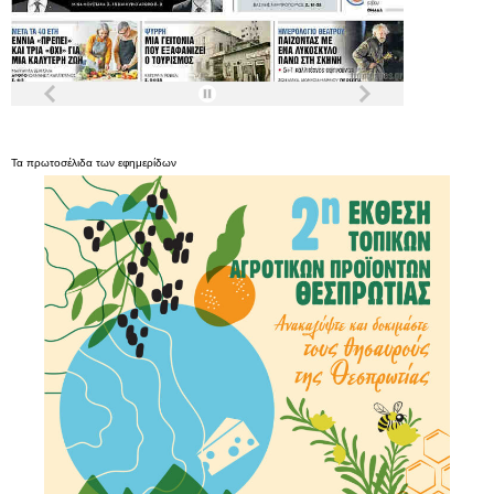
Τα
πρωτοσέλιδα
των
εφημερίδων