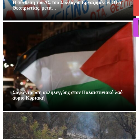
Η σύνθεση του ΔΣ του Συλλόγου Εργαζομένων ΟΤΑ
Θεσπρωτίας, μετά…
Συγκέντρωση αλληλεγγύης στον Παλαιστινιακό λαό
αυριο Κυριακή