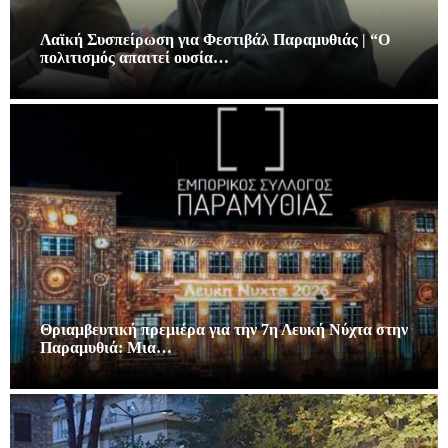
Λαϊκή Συσπείρωση για Φεστιβάλ Παραμυθιάς | “Ο
πολιτισμός απαιτεί ουσία…
Θριαμβευτική πρεμιέρα για την 7η Λευκή Νύχτα στην
Παραμυθιά: Μια…