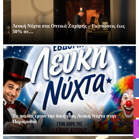
Λευκή Νύχτα στα Οπτικά Ζαχάρης – Εκπτώσεις έως
50% σε…
Τα παιδιά εχουν την δική τους Λευκή Νύχτα στην
Παραμυθιά