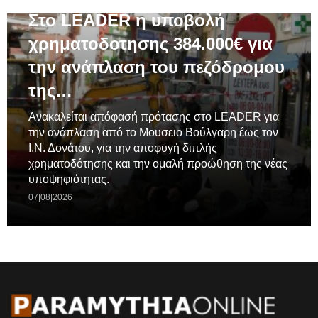
Στο LEADER η υποβολή
χρηματοδοτησης 384.000€ για
την ανάπλαση του πεζόδρομου
της…
Ανακαλείται απόφασή πρότασης στο LEADER για
την ανάπλαση από το Μουσειο Βούλγαρη έως τον
Ι.Ν. Δονάτου, για την αποφυγή διπλής
χρηματοδότησης και την ομαλή προώθηση της νέας
υποψηφιότητας.
07|08|2026