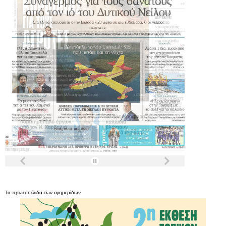
Τα
πρωτοσέλιδα
των
εφημερίδων