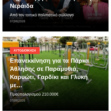
Νεράιδα
Από τον τοπικό πολιτιστικό σύλλογο
07|08|2026
ΑΥΤΟΔΙΟΊΚΗΣΗ
Επανεκκίνηση για τα Πάρκα
Άθλησης σε Παραμυθιά,
Καρυώτι, Γαρδίκι και Γλυκή
με…
Προϋπολογισμού 210.000€
07|08|2026
ΓΕΝΙΚΆ