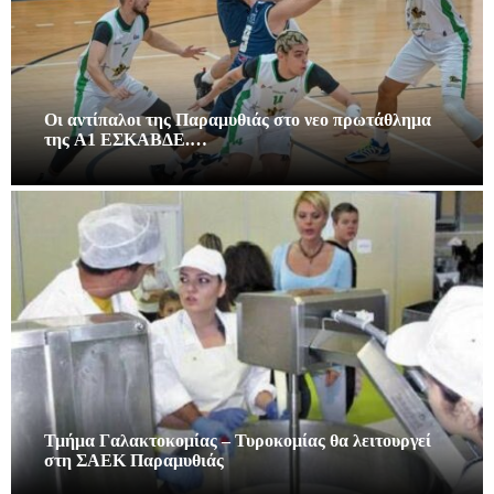
Οι αντίπαλοι της Παραμυθιάς στο νεο πρωτάθλημα
της A1 ΕΣΚΑΒΔΕ.…
Τμήμα Γαλακτοκομίας – Τυροκομίας θα λειτουργεί
στη ΣΑΕΚ Παραμυθιάς