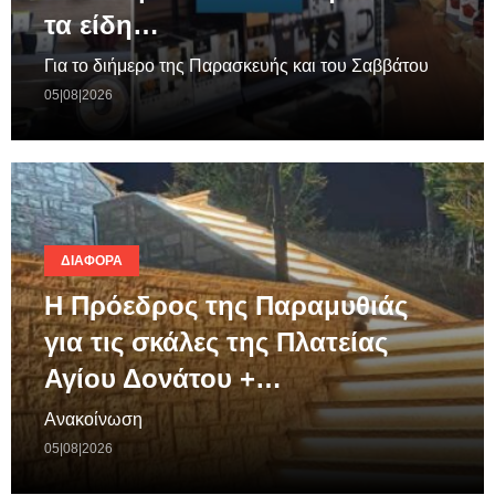
τα είδη…
Για το διήμερο της Παρασκευής και του Σαββάτου
05|08|2026
ΔΙΆΦΟΡΑ
Η Πρόεδρος της Παραμυθιάς
για τις σκάλες της Πλατείας
Αγίου Δονάτου +…
Ανακοίνωση
05|08|2026