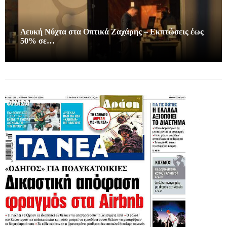
Λευκή Νύχτα στα Οπτικά Ζαχάρης – Εκπτώσεις έως
50% σε…