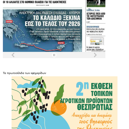
Τα
πρωτοσέλιδα
των
εφημερίδων