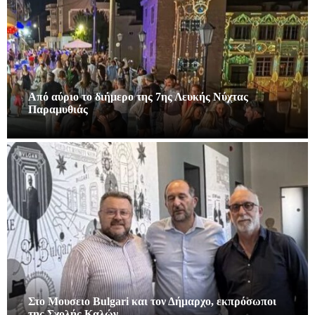
Από αύριο το διήμερο της 7ης Λευκής Νύχτας
Παραμυθιάς
Στο Μουσειο Bulgari και τον Δήμαρχο, εκπρόσωποι
της Σχολής Καλών…