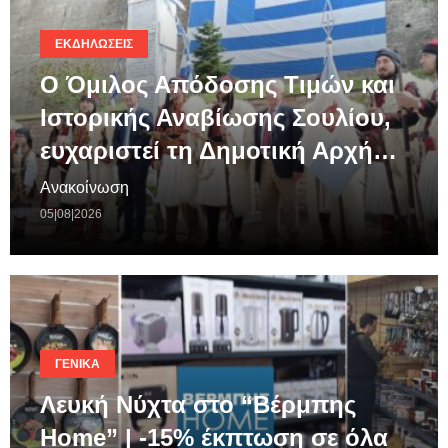
ΕΚΔΗΛΏΣΕΙΣ
Ο Όμιλος Απόδοσης Τιμών και
Ιστορικής Αναβίωσης Σουλίου,
ευχαριστεί τη Δημοτική Αρχή…
Ανακοίνωση
05|08|2026
ΓΕΝΙΚΆ
Λευκή Νύχτα στο “Βέρμπης
Home” | -15% έκπτωση σε όλα