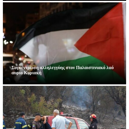
Συγκέντρωση αλληλεγγύης στον Παλαιστινιακό λαό
αυριο Κυριακή