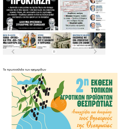
Τα
πρωτοσέλιδα
των
εφημερίδων