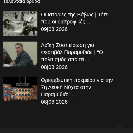
Τελευταία αρθρα
Οι ιστορίες της Βάβως | Τότε
που οι διατροφικές…
09|08|2026
Λαϊκή Συσπείρωση για
Φεστιβάλ Παραμυθιάς | “Ο
πολιτισμός απαιτεί…
08|08|2026
Θριαμβευτική πρεμιέρα για την
7η Λευκή Νύχτα στην
Παραμυθιά:…
08|08|2026