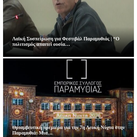
Λαϊκή Συσπείρωση για Φεστιβάλ Παραμυθιάς | “Ο
πολιτισμός απαιτεί ουσία…
Θριαμβευτική πρεμιέρα για την 7η Λευκή Νύχτα στην
Παραμυθιά: Μια…