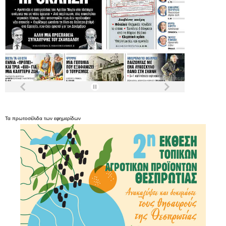
Τα
πρωτοσέλιδα
των
εφημερίδων