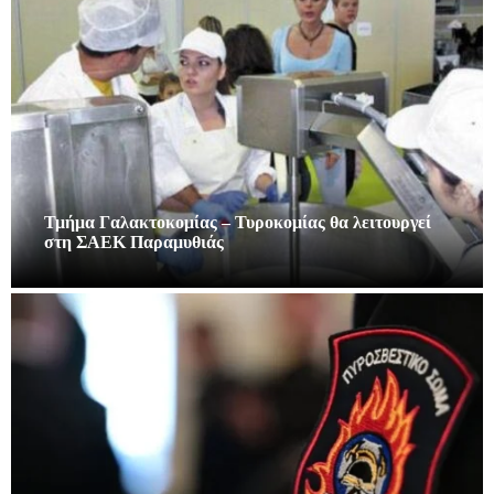
Τμήμα Γαλακτοκομίας – Τυροκομίας θα λειτουργεί
στη ΣΑΕΚ Παραμυθιάς