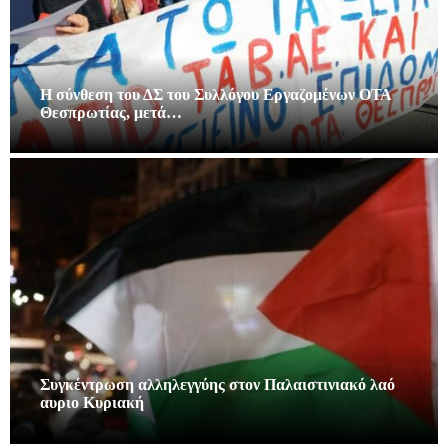
Η σύνθεση του ΔΣ του Συλλόγου Εργαζομένων ΟΤΑ
Θεσπρωτίας, μετά…
Συγκέντρωση αλληλεγγύης στον Παλαιστινιακό λαό
αυριο Κυριακή