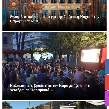
Θριαμβευτική πρεμιέρα για την 7η Λευκή Νύχτα στην
Παραμυθιά: Μια…
Καλοκαιρινές βραδιές με τον Καραγκιόζη απο τη
Δευτέρα, σε Παραμυθιά…