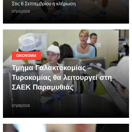
Στις 6 Σεπτεμβρίου η κλήρωση
07|08|2026
ΟΙΚΟΝΟΜΊΑ
Τμήμα Γαλακτοκομίας –
Τυροκομίας θα λειτουργεί στη
ΣΑΕΚ Παραμυθιάς
.
07|08|2026