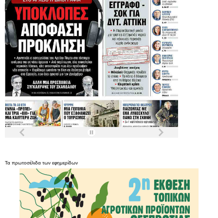
Τα
πρωτοσέλιδα
των
εφημερίδων