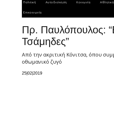
Πολιτική
Αυτοδιοίκηση
Κοινωνία
Αθλητικά
Επικοινωνία
Πρ. Παυλόπουλος: “Ε
Τσάμηδες”
Aπό την ακριτική Κόνιτσα, όπου συμ
οθωμανικό ζυγό
25|02|2019