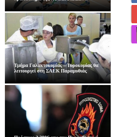
Τμήμα Γαλακτοκομίας – Τυροκομίας θα
λειτουργεί στη ΣΑΕΚ Παραμυθιάς