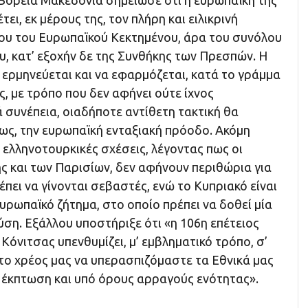
όρεια Μακεδονία σημείωσε ότι η ευρωπαϊκή της
ει, εκ μέρους της, τον πλήρη και ειλικρινή
υ του Ευρωπαϊκού Κεκτημένου, άρα του συνόλου
υ, κατ’ εξοχήν δε της Συνθήκης των Πρεσπών. Η
 ερμηνεύεται και να εφαρμόζεται, κατά το γράμμα
ς, με τρόπο που δεν αφήνει ούτε ίχνος
 συνέπεια, οιαδήποτε αντίθετη τακτική θα
τως, την ευρωπαϊκή ενταξιακή πρόοδο. Ακόμη
ελληνοτουρκικές σχέσεις, λέγοντας πως οι
ς και των Παρισίων, δεν αφήνουν περιθώρια για
έπει να γίνονται σεβαστές, ενώ το Κυπριακό είναι
ευρωπαϊκό ζήτημα, στο οποίο πρέπει να δοθεί μία
λύση. Εξάλλου υποστήριξε ότι «η 106η επέτειος
όνιτσας υπενθυμίζει, μ’ εμβληματικό τρόπο, σ’
 το χρέος μας να υπερασπιζόμαστε τα Εθνικά μας
 έκπτωση και υπό όρους αρραγούς ενότητας».