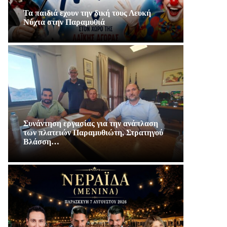
Τα παιδιά εχουν την δική τους Λευκή
Νύχτα στην Παραμυθιά
Συνάντηση εργασίας για την ανάπλαση
των πλατειών Παραμυθιώτη, Στρατηγού
Βλάσση…