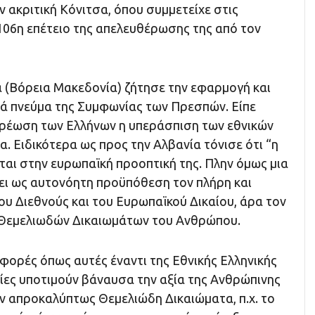
 ακριτική Κόνιτσα, όπου συμμετείχε στις
106η επέτειο της απελευθέρωσης της από τον
α (Βόρεια Μακεδονία) ζήτησε την εφαρμογή και
τά πνεύμα της Συμφωνίας των Πρεσπών. Είπε
οχρέωση των Ελλήνων η υπεράσπιση των εθνικών
τα. Ειδικότερα ως προς την Αλβανία τόνισε ότι “η
ται στην ευρωπαϊκή προοπτική της. Πλην όμως μια
χει ως αυτονόητη προϋπόθεση τον πλήρη και
ου Διεθνούς και του Ευρωπαϊκού Δικαίου, άρα τον
Θεμελιωδών Δικαιωμάτων του Ανθρώπου.
φορές όπως αυτές έναντι της Εθνικής Ελληνικής
ίες υποτιμούν βάναυσα την αξία της Ανθρώπινης
 απροκαλύπτως Θεμελιώδη Δικαιώματα, π.χ. το