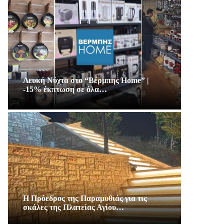
Λευκή Νύχτα στο “Βέρμπης Home” |
-15% έκπτωση σε όλα…
Η Πρόεδρος της Παραμυθιάς για τις
σκάλες της Πλατείας Αγίου…