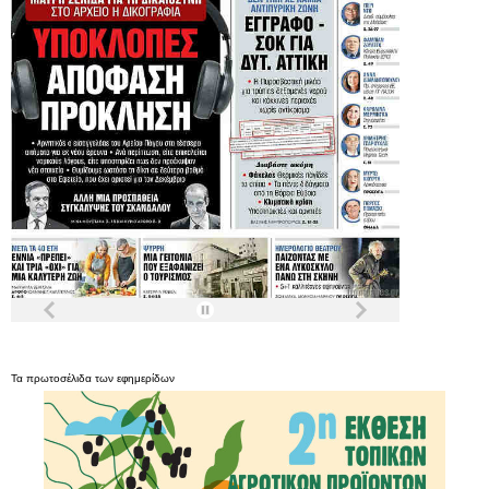
Τα
πρωτοσέλιδα
των
εφημερίδων