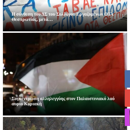
Η σύνθεση του ΔΣ του Συλλόγου Εργαζομένων ΟΤΑ
Θεσπρωτίας, μετά…
Συγκέντρωση αλληλεγγύης στον Παλαιστινιακό λαό
αυριο Κυριακή