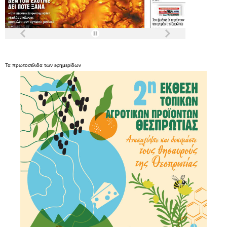
Τα
πρωτοσέλιδα
των
εφημερίδων