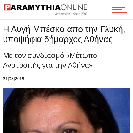
Τεχνολογία
Η Αυγή Μπέσκα απο την Γλυκή,
Ροή
υποψήφια δήμαρχος Αθήνας
Με τον συνδιασμό «Μέτωπο
Επικοινωνία
Ανατροπής για την Αθήνα»
21|03|2019