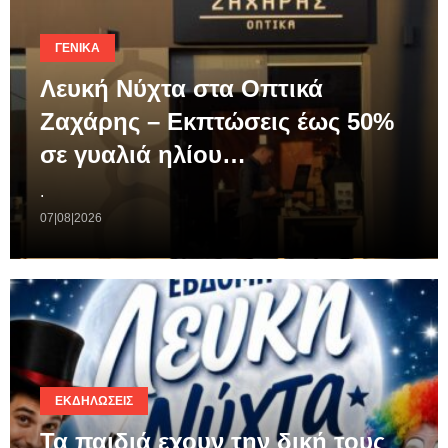
ΓΕΝΙΚΆ
Λευκή Νύχτα στα Οπτικά
Ζαχάρης – Εκπτώσεις έως 50%
σε γυαλιά ηλίου…
.
07|08|2026
ΕΚΔΗΛΏΣΕΙΣ
Τα παιδιά εχουν την δική τους