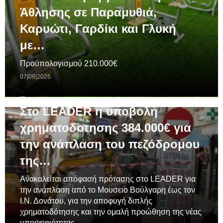
Άθλησης σε Παραμυθιά,
Καρυώτι, Γαρδίκι και Γλυκή
με…
Προϋπολογισμού 210.000€
07|08|2026
ΓΕΝΙΚΆ
Στο LEADER η υποβολή
χρηματοδοτησης 384.000€ για
την ανάπλαση του πεζόδρομου
της…
Ανακαλείται απόφασή πρότασης στο LEADER για
την ανάπλαση από το Μουσειο Βούλγαρη έως τον
Ι.Ν. Δονάτου, για την αποφυγή διπλής
χρηματοδότησης και την ομαλή προώθηση της νέας
υποψηφιότητας.