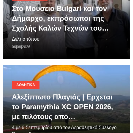
Στο Μουσειο Bulgari και τον
Δήμαρχο, εκπρόσωποι της
Σχολής Καλών Τεχνών του…
Δελτίο τύπου
06|08|2026
ΑΘΛΗΤΙΚΆ
Αλεξίπτωτο Πλαγιάς | Ερχεται
το Paramythia XC OPEN 2026,
με πιλότους απο…
4 με 6 Σεπτεμβρίου από τον Αεραθλητικό Σύλλογο