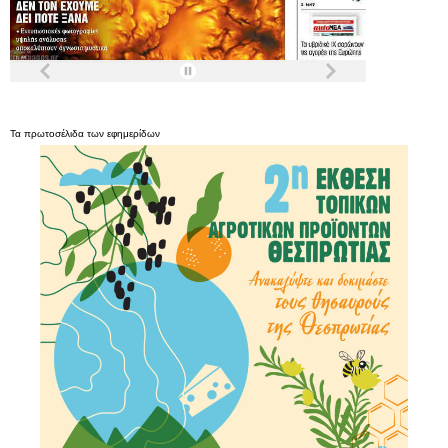
Τα
πρωτοσέλιδα
των
εφημερίδων