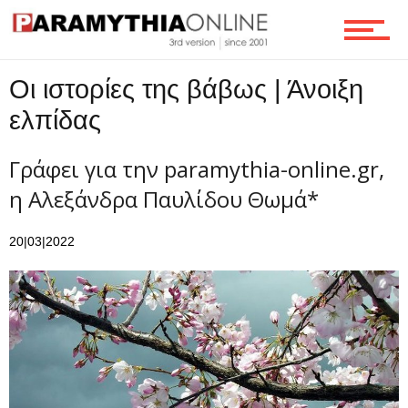
Οι ιστορίες της βάβως | Άνοιξη
ελπίδας
Γράφει για την paramythia-online.gr,
η Αλεξάνδρα Παυλίδου Θωμά*
20|03|2022