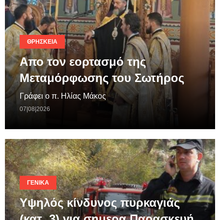
ΘΡΗΣΚΕΊΑ
Απο τον εορτασμό της
Μεταμόρφωσης του Σωτήρος
Γράφει ο π. Ηλίας Μάκος
07|08|2026
ΓΕΝΙΚΆ
Υψηλός κίνδυνος πυρκαγιάς
(κατ. 3) για σημερα Παρασκευή