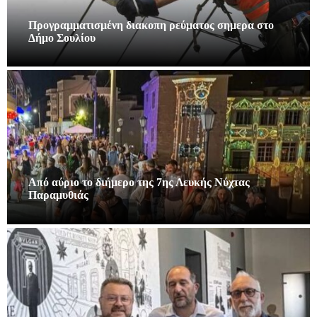
Προγραμματισμένη διακοπη ρεύματος σημερα στο
Δήμο Σουλίου
Από αύριο το διήμερο της 7ης Λευκής Νύχτας
Παραμυθιάς