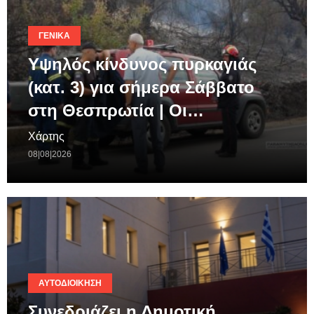
ΓΕΝΙΚΆ
Υψηλός κίνδυνος πυρκαγιάς
(κατ. 3) για σήμερα Σάββατο
στη Θεσπρωτία | Οι…
Χάρτης
08|08|2026
ΑΥΤΟΔΙΟΊΚΗΣΗ
Συνεδριάζει η Δημοτική