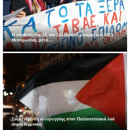
Η σύνθεση του ΔΣ του Συλλόγου Εργαζομένων ΟΤΑ
Θεσπρωτίας, μετά…
Συγκέντρωση αλληλεγγύης στον Παλαιστινιακό λαό
αυριο Κυριακή