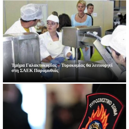
Τμήμα Γαλακτοκομίας – Τυροκομίας θα λειτουργεί
στη ΣΑΕΚ Παραμυθιάς