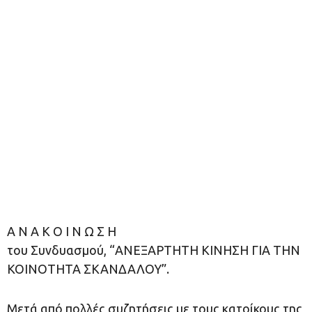
Α Ν Α Κ Ο Ι Ν Ω Σ Η
του Συνδυασμού, “ΑΝΕΞΑΡΤΗΤΗ ΚΙΝΗΣΗ ΓΙΑ ΤΗΝ
ΚΟΙΝΟΤΗΤΑ ΣΚΑΝΔΑΛΟΥ”.
Μετά από πολλές συζητήσεις με τους κατοίκους της