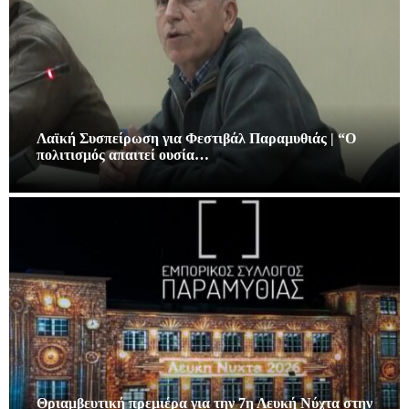
Λαϊκή Συσπείρωση για Φεστιβάλ Παραμυθιάς | “Ο
πολιτισμός απαιτεί ουσία…
Θριαμβευτική πρεμιέρα για την 7η Λευκή Νύχτα στην