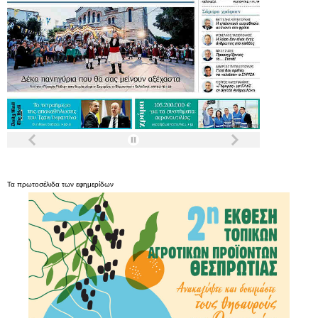
Τα
πρωτοσέλιδα
των
εφημερίδων