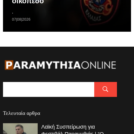
οικόπεδο
.
07|08|2026
Τελευταία αρθρα
Λαϊκή Συσπείρωση για
Φεστιβάλ Παραμυθιάς | “Ο