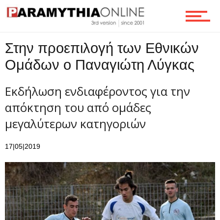
Τεχνολογία
Στην προεπιλογή των Εθνικών
Ομάδων ο Παναγιώτη Λύγκας
Ροή
Εκδήλωση ενδιαφέροντος για την
απόκτηση του από ομάδες
Επικοινωνία
μεγαλύτερων κατηγοριών
17|05|2019