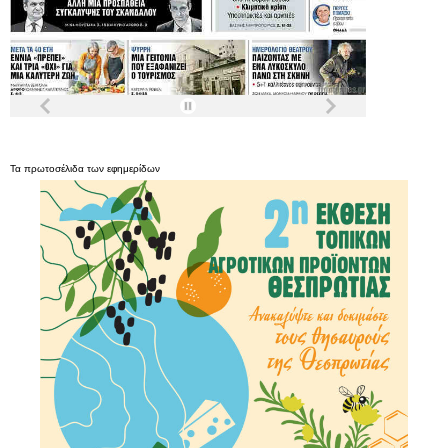
Τα
πρωτοσέλιδα
των
εφημερίδων