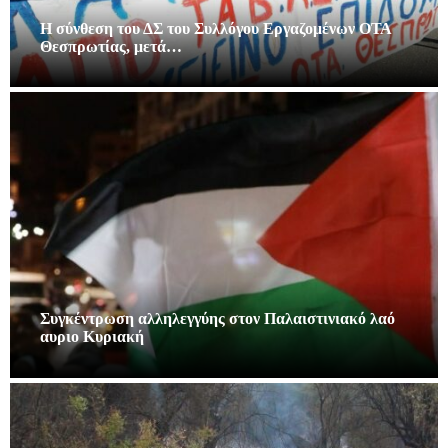
Η σύνθεση του ΔΣ του Συλλόγου Εργαζομένων ΟΤΑ
Θεσπρωτίας, μετά…
Συγκέντρωση αλληλεγγύης στον Παλαιστινιακό λαό
αυριο Κυριακή