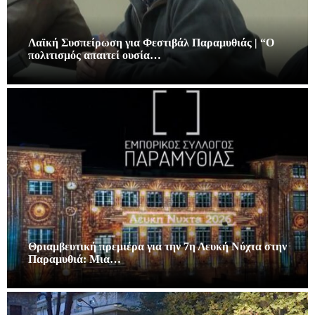
Λαϊκή Συσπείρωση για Φεστιβάλ Παραμυθιάς | “Ο
πολιτισμός απαιτεί ουσία…
Θριαμβευτική πρεμιέρα για την 7η Λευκή Νύχτα στην
Παραμυθιά: Μια…