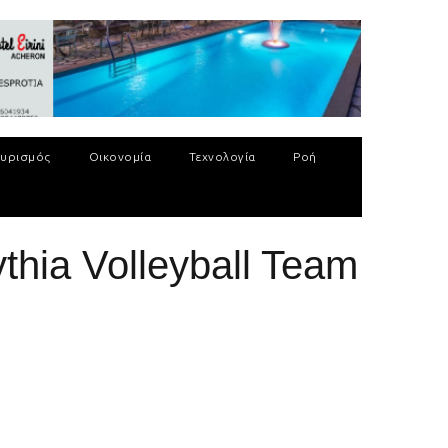
υρισμός
Οικονομία
Τεχνολογία
Ροή
thia Volleyball Team