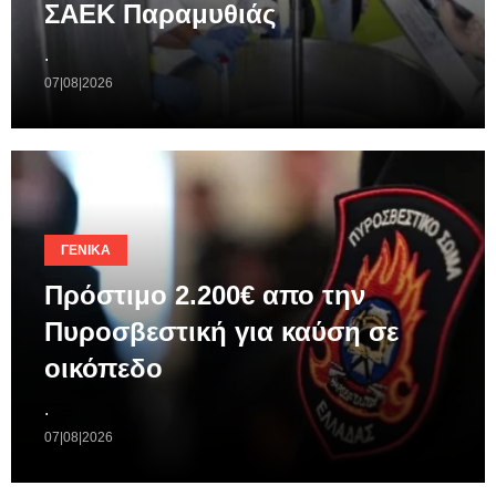
ΣΑΕΚ Παραμυθιάς
.
07|08|2026
ΓΕΝΙΚΆ
Πρόστιμο 2.200€ απο την
Πυροσβεστική για καύση σε
οικόπεδο
.
07|08|2026