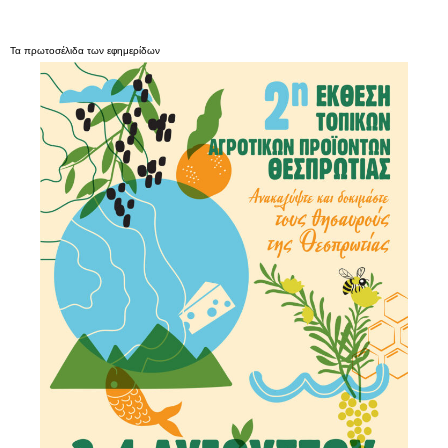
Τα
πρωτοσέλιδα
των
εφημερίδων