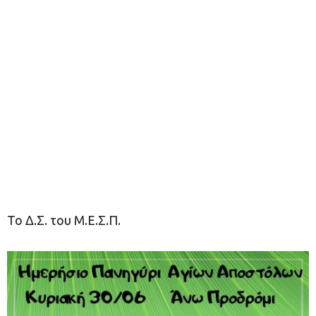
Το Δ.Σ. του Μ.Ε.Σ.Π.