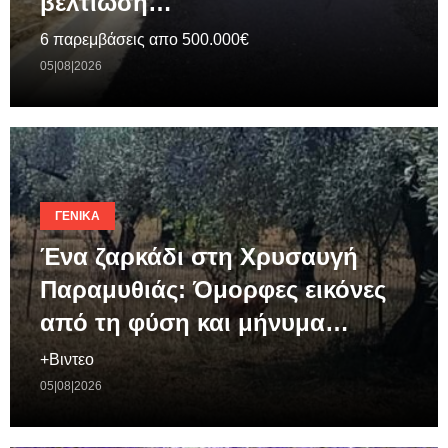
βελτίωση…
6 παρεμβάσεις απο 500.000€
05|08|2026
ΓΕΝΙΚΆ
Ένα ζαρκάδι στη Χρυσαυγή
Παραμυθιάς: Όμορφες εικόνες
από τη φύση και μήνυμα…
+Βιντεο
05|08|2026