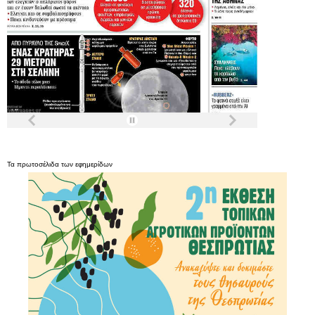
Τα
πρωτοσέλιδα
των
εφημερίδων