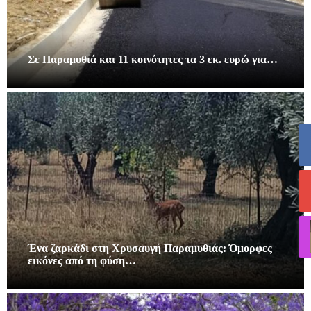
Σε Παραμυθιά και 11 κοινότητες τα 3 εκ. ευρώ για…
Ένα ζαρκάδι στη Χρυσαυγή Παραμυθιάς: Όμορφες
εικόνες από τη φύση…