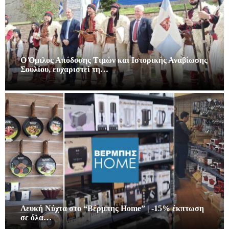
Ο Όμιλος Απόδοσης Τιμών και Ιστορικής Αναβίωσης
Σουλίου, ευχαριστεί τη…
Λευκή Νύχτα στο “Βέρμπης Home” | -15% έκπτωση
σε όλα…