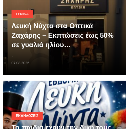
ΓΕΝΙΚΆ
Λευκή Νύχτα στα Οπτικά
Ζαχάρης – Εκπτώσεις έως 50%
σε γυαλιά ηλίου…
.
07|08|2026
ΕΚΔΗΛΏΣΕΙΣ
Τα παιδιά εχουν την δική τους