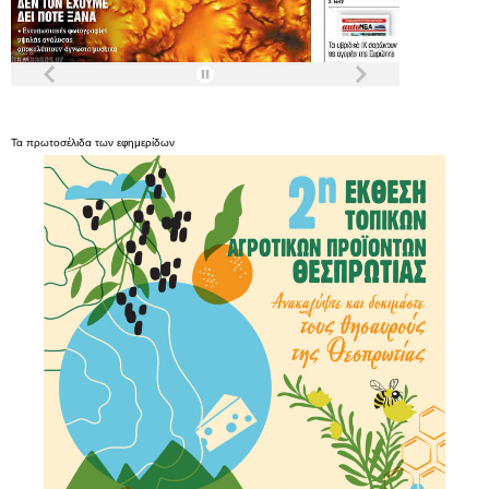
Τα
πρωτοσέλιδα
των
εφημερίδων