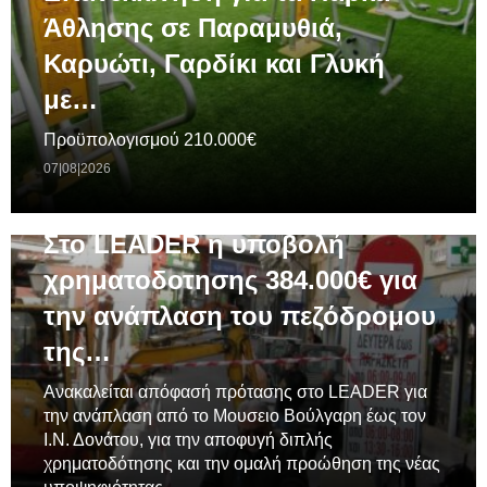
Άθλησης σε Παραμυθιά,
Καρυώτι, Γαρδίκι και Γλυκή
με…
Προϋπολογισμού 210.000€
07|08|2026
ΓΕΝΙΚΆ
Στο LEADER η υποβολή
χρηματοδοτησης 384.000€ για
την ανάπλαση του πεζόδρομου
της…
Ανακαλείται απόφασή πρότασης στο LEADER για
την ανάπλαση από το Μουσειο Βούλγαρη έως τον
Ι.Ν. Δονάτου, για την αποφυγή διπλής
χρηματοδότησης και την ομαλή προώθηση της νέας