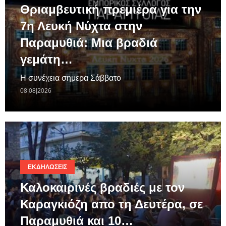
Θριαμβευτική πρεμιέρα για την
7η Λευκή Νύχτα στην
Παραμυθιά: Μια βραδιά
γεμάτη…
Η συνέχεια σημερα Σάββατο
08|08|2026
ΕΚΔΗΛΏΣΕΙΣ
Καλοκαιρινές βραδιές με τον
Καραγκιόζη απο τη Δευτέρα, σε
Παραμυθιά και 10…