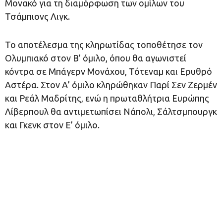
Μονακό για τη διαμόρφωση των ομίλων του
Τσάμπιονς Λιγκ.
Το αποτέλεσμα της κληρωτίδας τοποθέτησε τον
Ολυμπιακό στον Β’ όμιλο, όπου θα αγωνιστεί
κόντρα σε Μπάγερν Μονάχου, Τότεναμ και Ερυθρό
Αστέρα. Στον Α’ όμιλο κληρώθηκαν Παρί Σεν Ζερμέν
και Ρεάλ Μαδρίτης, ενώ η πρωταθλήτρια Ευρώπης
Λίβερπουλ θα αντιμετωπίσει Νάπολι, Σάλτσμπουργκ
και Γκενκ στον Ε’ όμιλο.