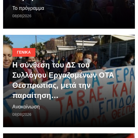
Το πρόγραμμα
08|08|2026
ΓΕΝΙΚΆ
Η σύνθεση του ΔΣ του
Συλλόγου Εργαζομένων ΟΤΑ
Θεσπρωτίας, μετά την
παραίτηση…
Ανακοίνωση
08|08|2026