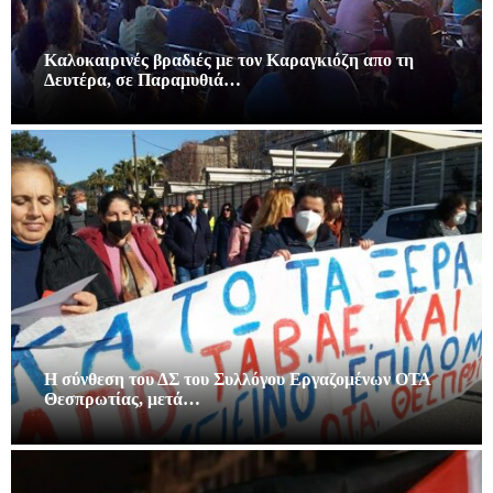
Καλοκαιρινές βραδιές με τον Καραγκιόζη απο τη
Δευτέρα, σε Παραμυθιά…
Η σύνθεση του ΔΣ του Συλλόγου Εργαζομένων ΟΤΑ
Θεσπρωτίας, μετά…