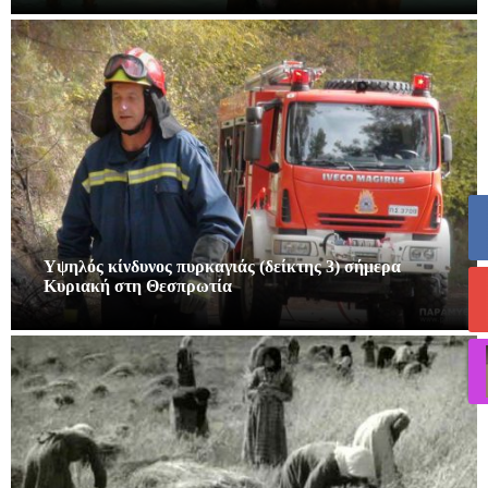
Υψηλός κίνδυνος πυρκαγιάς (δείκτης 3) σήμερα
Κυριακή στη Θεσπρωτία