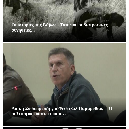
Οι ιστορίες της Βάβως | Τότε που οι διατροφικές
συνήθειες…
Λαϊκή Συσπείρωση για Φεστιβάλ Παραμυθιάς | “Ο
πολιτισμός απαιτεί ουσία…