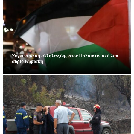
Συγκέντρωση αλληλεγγύης στον Παλαιστινιακό λαό
αυριο Κυριακή