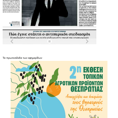
Τα
πρωτοσέλιδα
των
εφημερίδων