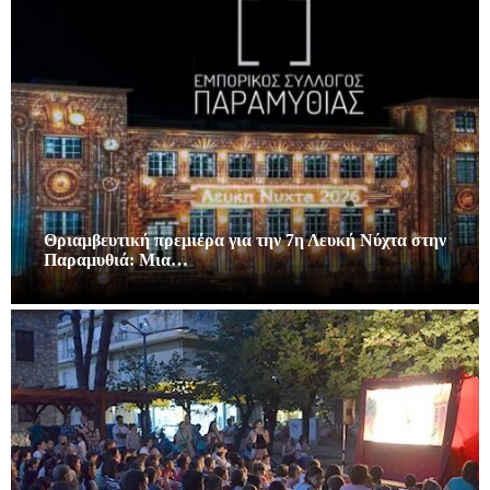
Θριαμβευτική πρεμιέρα για την 7η Λευκή Νύχτα στην
Παραμυθιά: Μια…