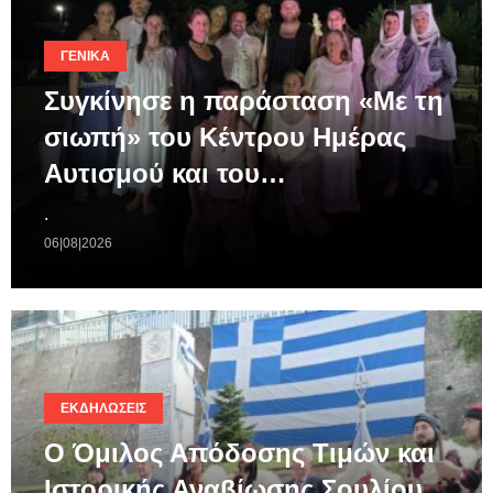
ΓΕΝΙΚΆ
Συγκίνησε η παράσταση «Με τη
σιωπή» του Κέντρου Ημέρας
Αυτισμού και του…
.
06|08|2026
ΕΚΔΗΛΏΣΕΙΣ
Ο Όμιλος Απόδοσης Τιμών και
Ιστορικής Αναβίωσης Σουλίου,