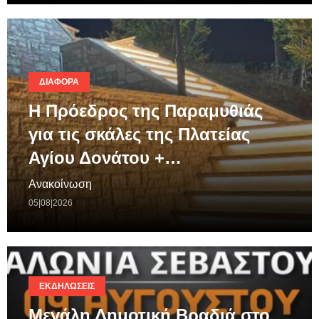
ΔΙΆΦΟΡΑ
Η Πρόεδρος της Παραμυθιάς
για τις σκάλες της Πλατείας
Αγίου Δονάτου +…
Ανακοίνωση
05|08|2026
ΕΚΔΗΛΏΣΕΙΣ
Μεγάλη Δημοτική Βραδιά στο