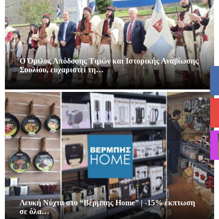
Ο Όμιλος Απόδοσης Τιμών και Ιστορικής Αναβίωσης
Σουλίου, ευχαριστεί τη…
Λευκή Νύχτα στο “Βέρμπης Home” | -15% έκπτωση
σε όλα…