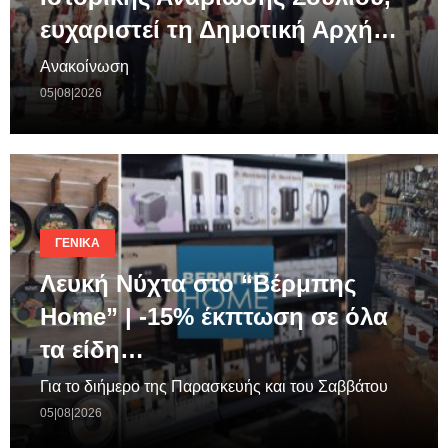
ευχαριστεί τη Δημοτική Αρχή…
Ανακοίνωση
05|08|2026
ΓΕΝΙΚΆ
Λευκή Νύχτα στο “Βέρμπης
Home” | -15% έκπτωση σε όλα
τα είδη…
Για το διήμερο της Παρασκευής και του Σαββάτου
05|08|2026