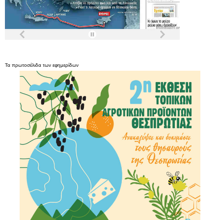
Τα
πρωτοσέλιδα
των
εφημερίδων