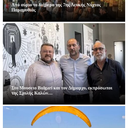
Από αύριο το διήμερο της 7ης Λευκής Νύχτας
Παραμυθιάς
Στο Μουσειο Bulgari και τον Δήμαρχο, εκπρόσωποι
της Σχολής Καλών…