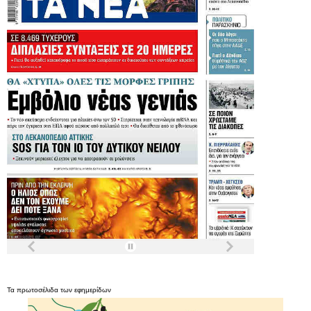
Τα
πρωτοσέλιδα
των
εφημερίδων