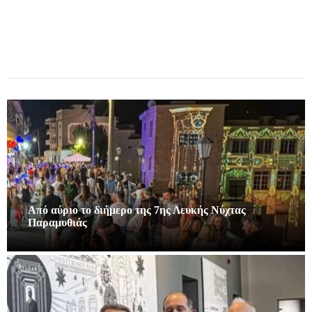
Από αύριο το διήμερο της 7ης Λευκής Νύχτας
Παραμυθιάς