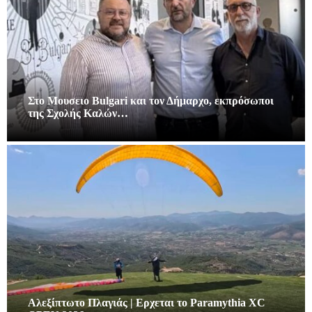
Στο Μουσειο Bulgari και τον Δήμαρχο, εκπρόσωποι
της Σχολής Καλών…
Αλεξίπτωτο Πλαγιάς | Ερχεται το Paramythia XC