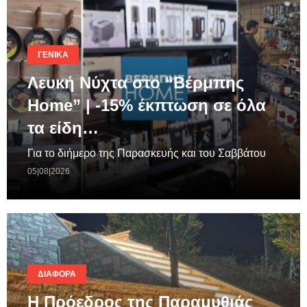
ΓΕΝΙΚΆ
Λευκή Νύχτα στο “Βέρμπης
Home” | -15% έκπτωση σε όλα
τα είδη…
Για το διήμερο της Παρασκευής και του Σαββάτου
05|08|2026
ΔΙΆΦΟΡΑ
Η Πρόεδρος της Παραμυθιάς