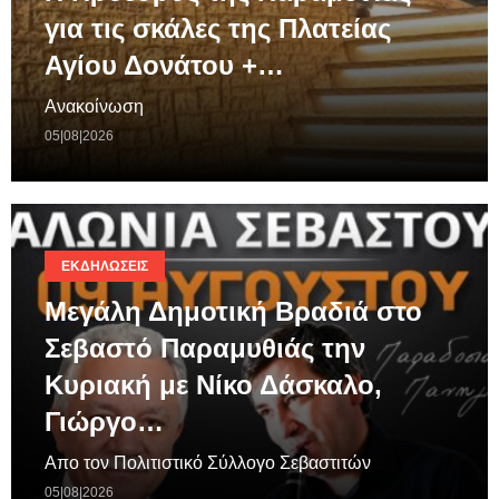
για τις σκάλες της Πλατείας
Αγίου Δονάτου +…
Ανακοίνωση
05|08|2026
ΕΚΔΗΛΏΣΕΙΣ
Μεγάλη Δημοτική Βραδιά στο
Σεβαστό Παραμυθιάς την
Κυριακή με Νίκο Δάσκαλο,
Γιώργο…
Απο τον Πολιτιστικό Σύλλογο Σεβαστιτών
05|08|2026