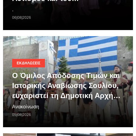
.
06|08|2026
ΕΚΔΗΛΏΣΕΙΣ
Ο Όμιλος Απόδοσης Τιμών και
Ιστορικής Αναβίωσης Σουλίου,
ευχαριστεί τη Δημοτική Αρχή…
Ανακοίνωση
05|08|2026