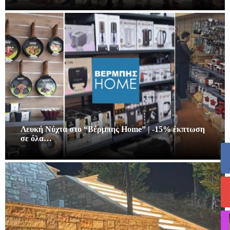
Λευκή Νύχτα στο “Βέρμπης Home” | -15% έκπτωση
σε όλα…