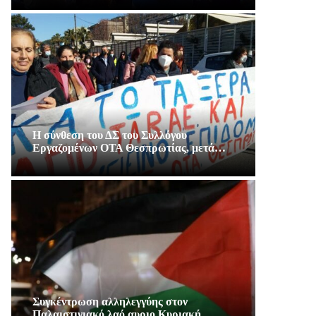
Η σύνθεση του ΔΣ του Συλλόγου
Εργαζομένων ΟΤΑ Θεσπρωτίας, μετά…
Συγκέντρωση αλληλεγγύης στον
Παλαιστινιακό λαό αυριο Κυριακή