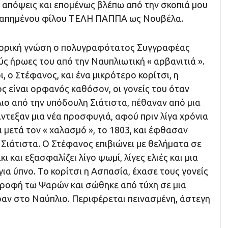
ς απόψεις και επομένως βλέπω από την σκοπιά μου
γαπημένου φίλου ΤΕΛΗ ΠΑΠΠΑ ως Νουβέλα.
τορική γνώση ο πολυγραφότατος Συγγραφέας
ύς ήρωες του από την Ναυπλιωτική « αρβανιτιά ».
ι, ο Στέφανος, και ένα μικρότερο κορίτσι, η
 είναι ορφανός καθόσον, οι γονείς του όταν
ο από την υπόδουλη Σιάτιστα, πέθαναν από μια
ντεξαν μια νέα προσφυγιά, αφού πριν λίγα χρόνια
 μετά τον « χαλασμό », το 1803, και έφθασαν
Σιάτιστα. Ο Στέφανος επιβιώνει με θελήματα σε
 και εξασφαλίζει λίγο ψωμί, λίγες ελιές και μια
για ύπνο. Το κορίτσι η Ασπασία, έχασε τους γονείς
ροφή τω Ψαρών και σώθηκε από τύχη σε μια
ραν στο Ναύπλιο. Περιφέρεται πεινασμένη, άστεγη