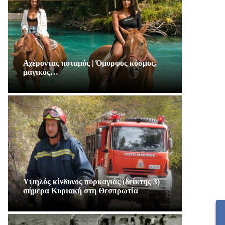
Αχέροντας ποταμός | Όμορφος κόσμος,
μαγικός…
Υψηλός κίνδυνος πυρκαγιάς (δείκτης 3)
σήμερα Κυριακή στη Θεσπρωτία