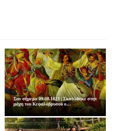
Σαν σήμερα 09.08.1823 | Σκοτώθηκε στην
μάχη του Κεφαλόβρυσου ο…