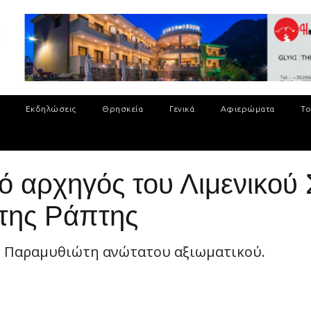
Εκδηλώσεις
Θρησκεία
Γενικά
Αφιερώματα
Το
ό αρχηγός του Λιμενικού
της Ράπτης
υ Παραμυθιώτη ανώτατου αξιωματικού.