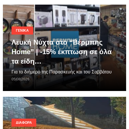
ΓΕΝΙΚΆ
Λευκή Νύχτα στο “Βέρμπης
Home” | -15% έκπτωση σε όλα
τα είδη…
Για το διήμερο της Παρασκευής και του Σαββάτου
05|08|2026
ΔΙΆΦΟΡΑ