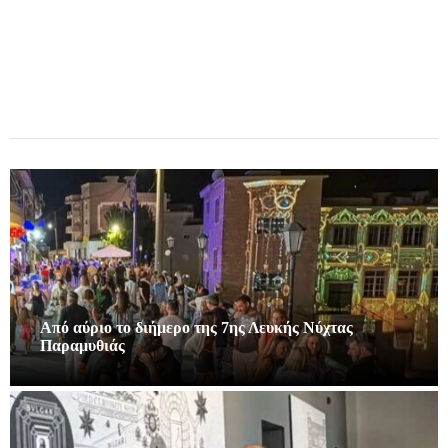
Από αύριο το διήμερο της 7ης Λευκής Νύχτας
Παραμυθιάς