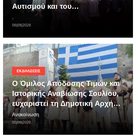
Αυτισμού και του…
.
06|08|2026
ΕΚΔΗΛΏΣΕΙΣ
Ο Όμιλος Απόδοσης Τιμών και
Ιστορικής Αναβίωσης Σουλίου,
ευχαριστεί τη Δημοτική Αρχή…
Ανακοίνωση
05|08|2026