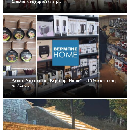
Σουλίου, ευχαριστεί τη…
Λευκή Νύχτα στο “Βέρμπης Home” | -15% έκπτωση
σε όλα…