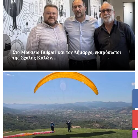
Στο Μουσειο Bulgari και τον Δήμαρχο, εκπρόσωποι
της Σχολής Καλών…