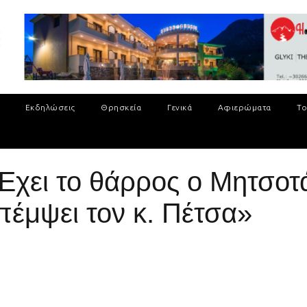
Εκδηλώσεις
Θρησκεία
Γενικά
Αφιερώματα
Το
Έχει το θάρρος ο Μητσοτά
έμψει τον κ. Πέτσα»