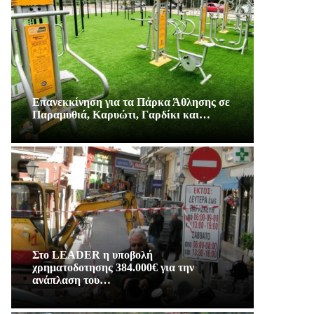
Επανεκκίνηση για τα Πάρκα Άθλησης σε
Παραμυθιά, Καρυώτι, Γαρδίκι και…
Στο LEADER η υποβολή
χρηματοδοτησης 384.000€ για την
ανάπλαση του…