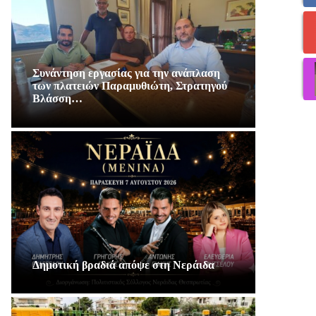
Συνάντηση εργασίας για την ανάπλαση
των πλατειών Παραμυθιώτη, Στρατηγού
Βλάσση…
Δημοτική βραδιά απόψε στη Νεράιδα