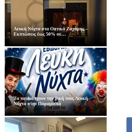
Λευκή Νύχτα στα Οπτικά Ζαχάρης –
Εκπτώσεις έως 50% σε…
Τα παιδιά εχουν την δική τους Λευκή
Νύχτα στην Παραμυθιά