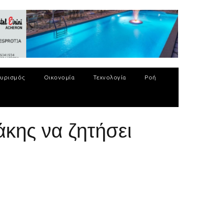
υρισμός
Οικονομία
Τεχνολογία
Ροή
κης να ζητήσει