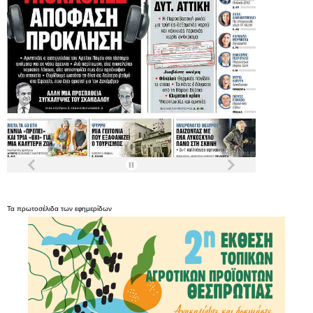
Τα
πρωτοσέλιδα
των
εφημερίδων