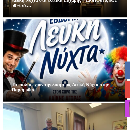
Λευκή Νύχτα στα Οπτικά Ζαχάρης – Εκπτώσεις έως
50% σε…
Τα παιδιά εχουν την δική τους Λευκή Νύχτα στην
Παραμυθιά