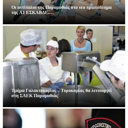
Οι αντίπαλοι της Παραμυθιάς στο νεο πρωτάθλημα
της A1 ΕΣΚΑΒΔΕ.…
Τμήμα Γαλακτοκομίας – Τυροκομίας θα λειτουργεί
στη ΣΑΕΚ Παραμυθιάς