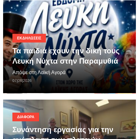
ΕΚΔΗΛΏΣΕΙΣ
Τα παιδιά εχουν την δική τους
Λευκή Νύχτα στην Παραμυθιά
Απόψε στη Λαϊκή Αγορά
07|08|2026
ΔΙΆΦΟΡΑ
Συνάντηση εργασίας για την