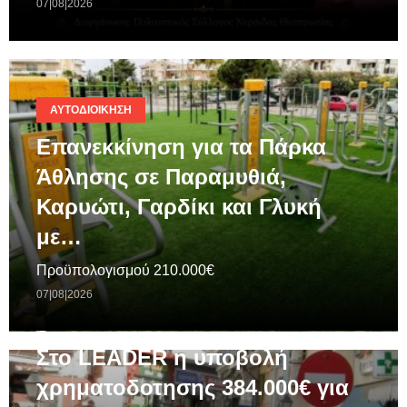
07|08|2026
ΑΥΤΟΔΙΟΊΚΗΣΗ
Επανεκκίνηση για τα Πάρκα
Άθλησης σε Παραμυθιά,
Καρυώτι, Γαρδίκι και Γλυκή
με…
Προϋπολογισμού 210.000€
07|08|2026
ΓΕΝΙΚΆ
Στο LEADER η υποβολή
χρηματοδοτησης 384.000€ για