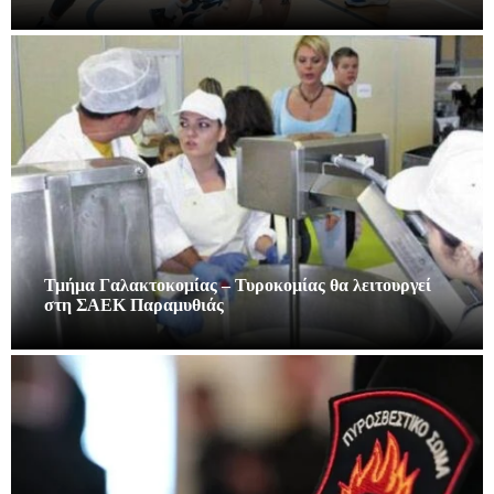
Τμήμα Γαλακτοκομίας – Τυροκομίας θα λειτουργεί
στη ΣΑΕΚ Παραμυθιάς