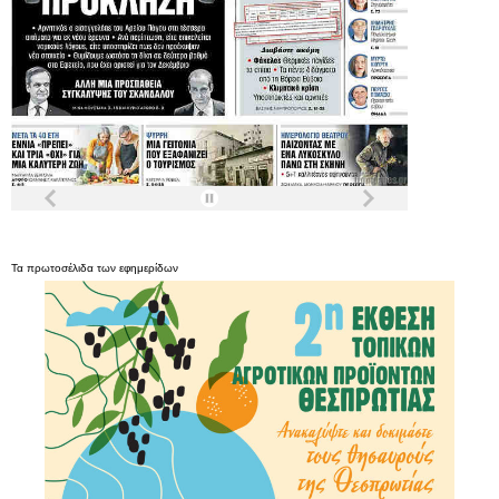
Τα
πρωτοσέλιδα
των
εφημερίδων