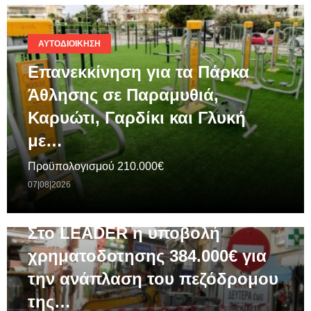
ΑΥΤΟΔΙΟΊΚΗΣΗ
Επανεκκίνηση για τα Πάρκα
Άθλησης σε Παραμυθιά,
Καρυώτι, Γαρδίκι και Γλυκή
με…
Προϋπολογισμού 210.000€
07|08|2026
ΓΕΝΙΚΆ
Στο LEADER η υποβολή
χρηματοδοτησης 384.000€ για
την ανάπλαση του πεζόδρομου
της…