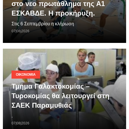
στο νεο πρωτάθλημα της A1
ΕΣΚΑΒΔΕ. Η προκήρυξη.
Στις 6 Σεπτεμβρίου η κλήρωση
07|08|2026
ΟΙΚΟΝΟΜΊΑ
Τμήμα Γαλακτοκομίας –
Τυροκομίας θα λειτουργεί στη
ΣΑΕΚ Παραμυθιάς
.
07|08|2026