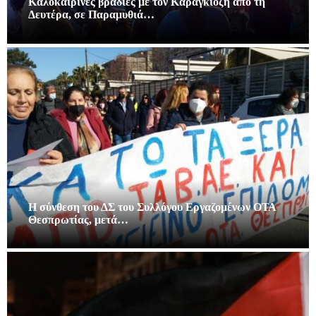
Καλοκαιρινές βραδιές με τον Καραγκιόζη απο τη
Δευτέρα, σε Παραμυθιά…
Η σύνθεση του ΔΣ του Συλλόγου Εργαζομένων ΟΤΑ
Θεσπρωτίας, μετά…