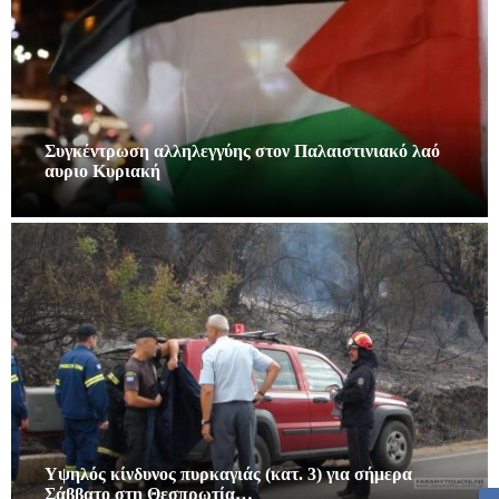
Συγκέντρωση αλληλεγγύης στον Παλαιστινιακό λαό
αυριο Κυριακή
Υψηλός κίνδυνος πυρκαγιάς (κατ. 3) για σήμερα
Σάββατο στη Θεσπρωτία…