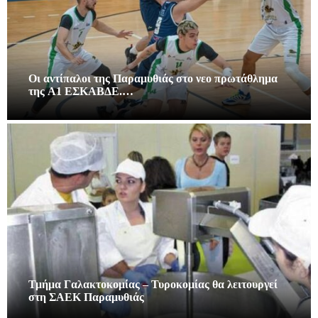
Οι αντίπαλοι της Παραμυθιάς στο νεο πρωτάθλημα
της A1 ΕΣΚΑΒΔΕ.…
Τμήμα Γαλακτοκομίας – Τυροκομίας θα λειτουργεί
στη ΣΑΕΚ Παραμυθιάς