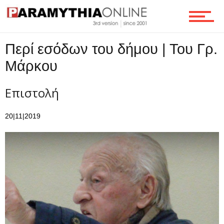
Ροή
Περί εσόδων του δήμου | Του Γρ.
Επικοινωνία
Μάρκου
Επιστολή
20|11|2019