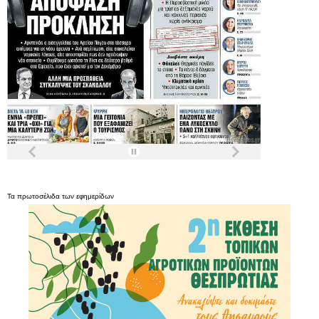
Τα
πρωτοσέλιδα
των
εφημερίδων