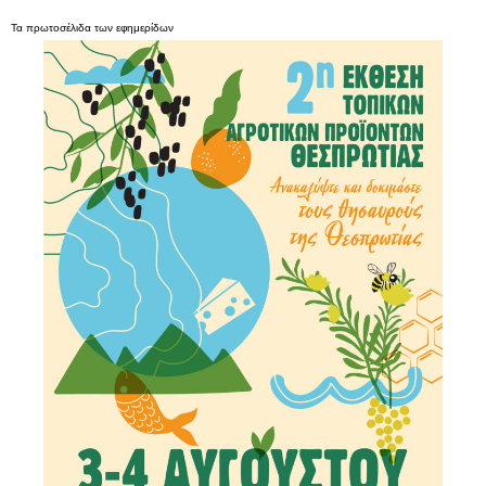
Τα
πρωτοσέλιδα
των
εφημερίδων