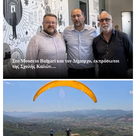
Στο Μουσειο Bulgari και τον Δήμαρχο, εκπρόσωποι
της Σχολής Καλών…