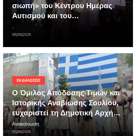
σιωπή» του Κέντρου Ημέρας
Αυτισμού και του…
.
06|08|2026
ΕΚΔΗΛΏΣΕΙΣ
Ο Όμιλος Απόδοσης Τιμών και
Ιστορικής Αναβίωσης Σουλίου,
ευχαριστεί τη Δημοτική Αρχή…
Ανακοίνωση
05|08|2026