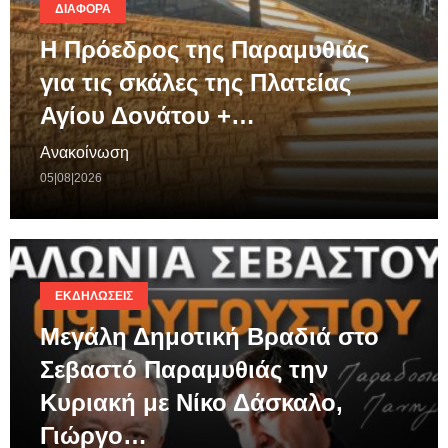
ΔΙΆΦΟΡΑ
Η Πρόεδρος της Παραμυθιάς
για τις σκάλες της Πλατείας
Αγίου Δονάτου +…
Ανακοίνωση
05|08|2026
ΕΚΔΗΛΏΣΕΙΣ
Μεγάλη Δημοτική Βραδιά στο
Σεβαστό Παραμυθιάς την
Κυριακή με Νίκο Δάσκαλο,
Γιώργο…