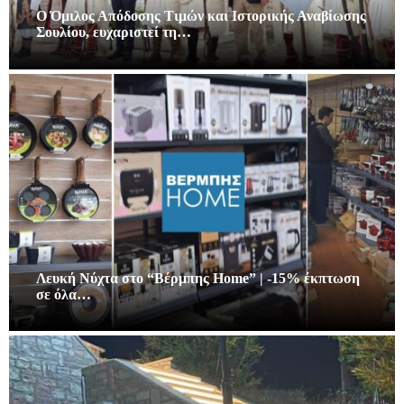
Ο Όμιλος Απόδοσης Τιμών και Ιστορικής Αναβίωσης
Σουλίου, ευχαριστεί τη…
Λευκή Νύχτα στο “Βέρμπης Home” | -15% έκπτωση
σε όλα…