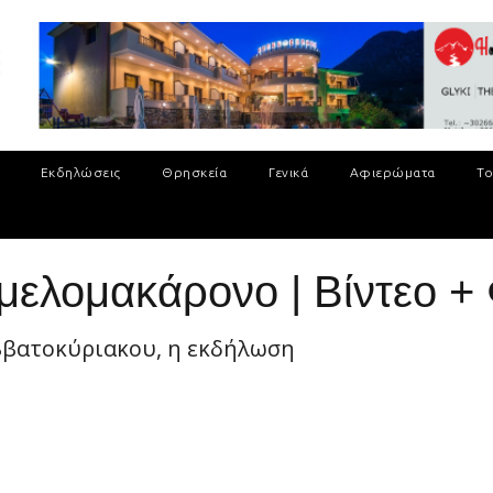
Εκδηλώσεις
Θρησκεία
Γενικά
Αφιερώματα
Το
 μελομακάρονο | Βίντεο +
αββατοκύριακου, η εκδήλωση