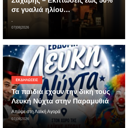
Ζαχάρης – Εκπτώσεις έως 50%
σε γυαλιά ηλίου…
.
07|08|2026
ΕΚΔΗΛΏΣΕΙΣ
Τα παιδιά εχουν την δική τους
Λευκή Νύχτα στην Παραμυθιά
Απόψε στη Λαϊκή Αγορά
07|08|2026