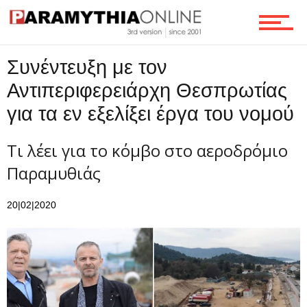
Οικονομία
Συνέντευξη με τον
Τεχνολογία
Αντιπεριφερειάρχη Θεσπρωτίας
για τα εν εξελίξει έργα του νομού
Ροή
Τι λέει για το κόμβο στο αεροδρόμιο
Παραμυθιάς
Επικοινωνία
20|02|2020