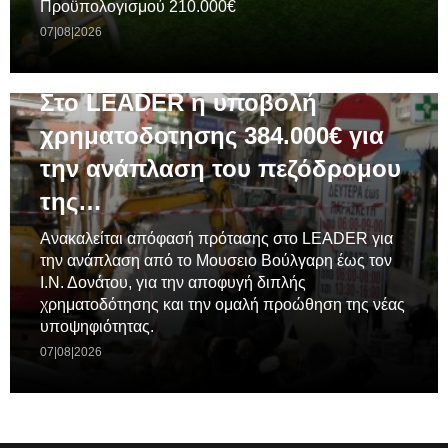
Προϋπολογισμού 210.000€
07|08|2026
ΓΕΝΙΚΆ
Στο LEADER η υποβολή
χρηματοδοτησης 384.000€ για
την ανάπλαση του πεζόδρομου
της…
Ανακαλείται απόφασή πρότασης στο LEADER για
την ανάπλαση από το Μουσειο Βούλγαρη έως τον
Ι.Ν. Δονάτου, για την αποφυγή διπλής
χρηματοδότησης και την ομαλή προώθηση της νέας
υποψηφιότητας.
07|08|2026