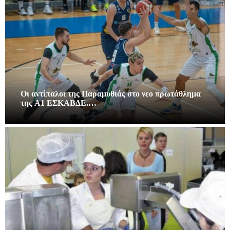
Οι αντίπαλοι της Παραμυθιάς στο νεο πρωτάθλημα
της A1 ΕΣΚΑΒΔΕ.…