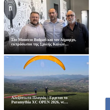
Στο Μουσειο Bulgari και τον Δήμαρχο,
εκπρόσωποι της Σχολής Καλών…
Αλεξίπτωτο Πλαγιάς | Ερχεται το
Paramythia XC OPEN 2026, νε…