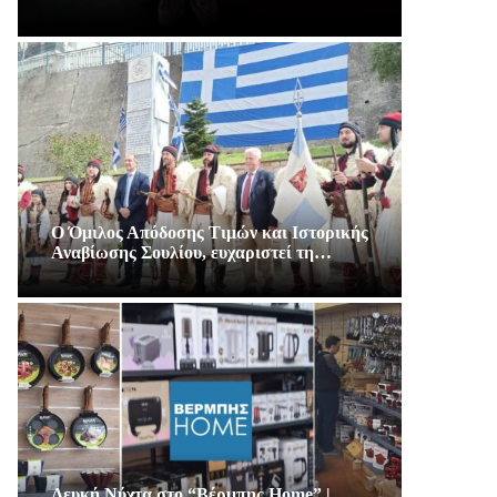
Ο Όμιλος Απόδοσης Τιμών και Ιστορικής
Αναβίωσης Σουλίου, ευχαριστεί τη…
Λευκή Νύχτα στο “Βέρμπης Home” |