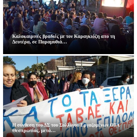
Καλοκαιρινές βραδιές με τον Καραγκιόζη απο τη
Δευτέρα, σε Παραμυθιά…
Η σύνθεση του ΔΣ του Συλλόγου Εργαζομένων ΟΤΑ
Θεσπρωτίας, μετά…