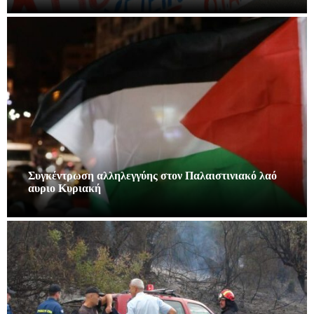
Συγκέντρωση αλληλεγγύης στον Παλαιστινιακό λαό
αυριο Κυριακή