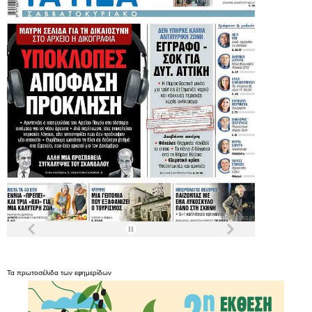
Τα
πρωτοσέλιδα
των
εφημερίδων