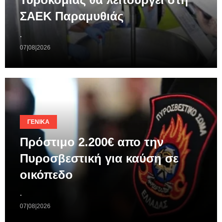
ΣΑΕΚ Παραμυθιάς
.
07|08|2026
ΓΕΝΙΚΆ
Πρόστιμο 2.200€ απο την
Πυροσβεστική για καύση σε
οικόπεδο
.
07|08|2026