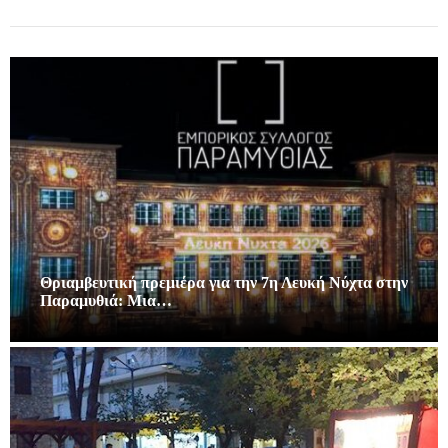
Θριαμβευτική πρεμιέρα για την 7η Λευκή Νύχτα στην
Παραμυθιά: Μια…