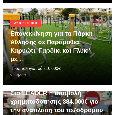
ΑΥΤΟΔΙΟΊΚΗΣΗ
Επανεκκίνηση για τα Πάρκα
Άθλησης σε Παραμυθιά,
Καρυώτι, Γαρδίκι και Γλυκή
με…
Προϋπολογισμού 210.000€
07|08|2026
ΓΕΝΙΚΆ
Στο LEADER η υποβολή
χρηματοδοτησης 384.000€ για
την ανάπλαση του πεζόδρομου