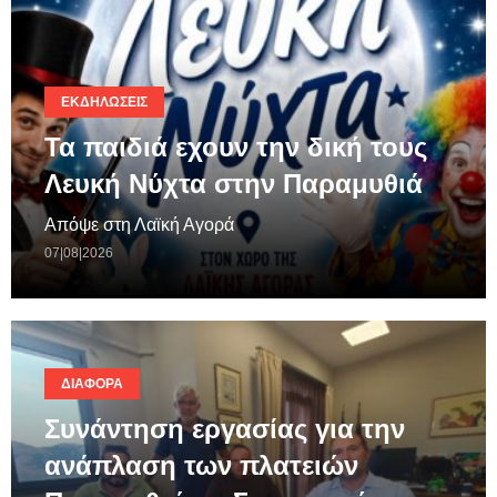
ΕΚΔΗΛΏΣΕΙΣ
Τα παιδιά εχουν την δική τους
Λευκή Νύχτα στην Παραμυθιά
Απόψε στη Λαϊκή Αγορά
07|08|2026
ΔΙΆΦΟΡΑ
Συνάντηση εργασίας για την
ανάπλαση των πλατειών