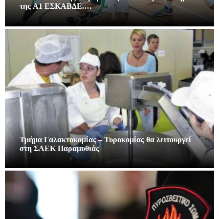
της A1 ΕΣΚΑΒΔΕ.…
Τμήμα Γαλακτοκομίας – Τυροκομίας θα λειτουργεί
στη ΣΑΕΚ Παραμυθιάς