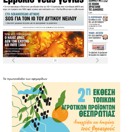
Τα
πρωτοσέλιδα
των
εφημερίδων