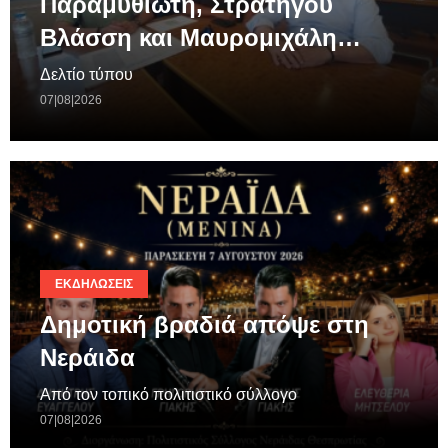
Παραμυθιώτη, Στρατηγού
Βλάσση και Μαυρομιχάλη…
Δελτίο τύπου
07|08|2026
ΕΚΔΗΛΏΣΕΙΣ
Δημοτική βραδιά απόψε στη
Νεράιδα
Από τον τοπικό πολιτιστικό σύλλογο
07|08|2026