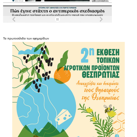
Τα
πρωτοσέλιδα
των
εφημερίδων