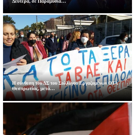
Δευτέρα, σε Παραμυθιά…
Η σύνθεση του ΔΣ του Συλλόγου Εργαζομένων ΟΤΑ
Θεσπρωτίας, μετά…