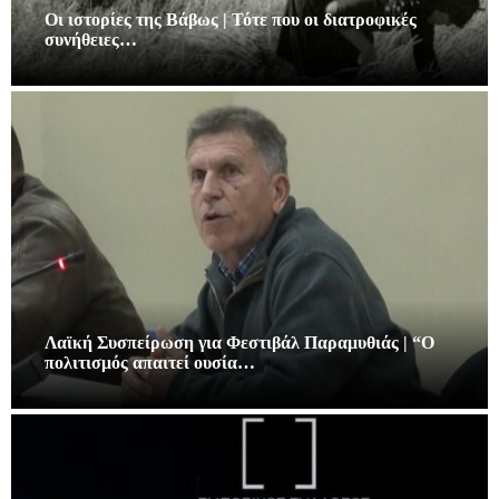
Οι ιστορίες της Βάβως | Τότε που οι διατροφικές
συνήθειες…
Λαϊκή Συσπείρωση για Φεστιβάλ Παραμυθιάς | “Ο
πολιτισμός απαιτεί ουσία…