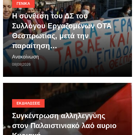
ΓΕΝΙΚΆ
Η σύνθεση του ΔΣ του
Συλλόγου Εργαζομένων ΟΤΑ
Θεσπρωτίας, μετά την
παραίτηση…
Ανακοίνωση
08|08|2026
ΕΚΔΗΛΏΣΕΙΣ
Συγκέντρωση αλληλεγγύης
στον Παλαιστινιακό λαό αυριο