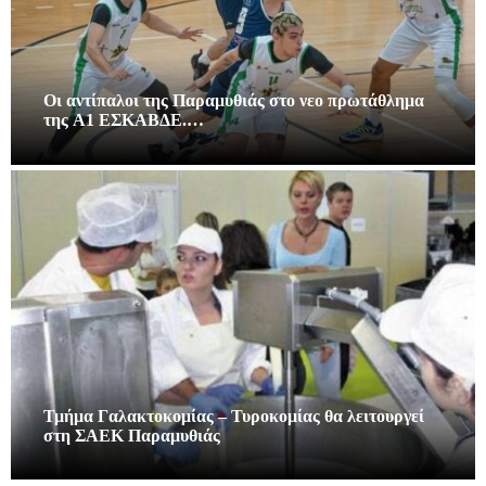
Οι αντίπαλοι της Παραμυθιάς στο νεο πρωτάθλημα
της A1 ΕΣΚΑΒΔΕ.…
Τμήμα Γαλακτοκομίας – Τυροκομίας θα λειτουργεί
στη ΣΑΕΚ Παραμυθιάς