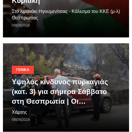
Κυριακή
Στο λιμανάκι Ηγουμενίτσας - Κάλεσμα του ΚΚΕ (μ-λ)
Θεσπρωτίας
08|08|2026
ΓΕΝΙΚΆ
Υψηλός κίνδυνος πυρκαγιάς
(κατ. 3) για σήμερα Σάββατο
στη Θεσπρωτία | Οι…
Χάρτης
08|08|2026