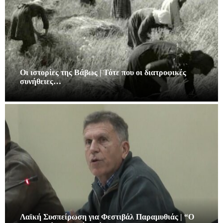
Οι ιστορίες της Βάβως | Τότε που οι διατροφικές
συνήθειες…
Λαϊκή Συσπείρωση για Φεστιβάλ Παραμυθιάς | “Ο