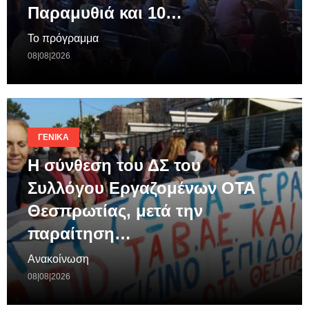
Παραμυθιά και 10…
Το πρόγραμμα
08|08|2026
ΓΕΝΙΚΆ
Η σύνθεση του ΔΣ του
Συλλόγου Εργαζομένων ΟΤΑ
Θεσπρωτίας, μετά την
παραίτηση…
Ανακοίνωση
08|08|2026