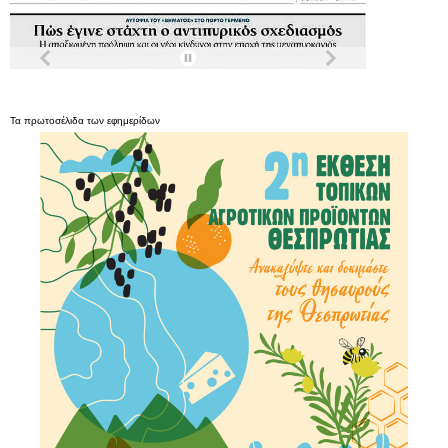
Τα
πρωτοσέλιδα
των
εφημερίδων