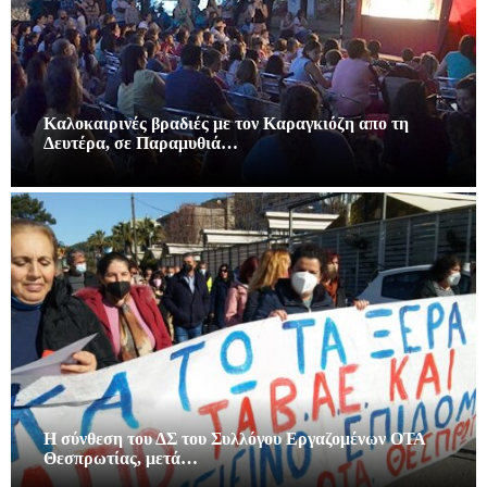
Καλοκαιρινές βραδιές με τον Καραγκιόζη απο τη
Δευτέρα, σε Παραμυθιά…
Η σύνθεση του ΔΣ του Συλλόγου Εργαζομένων ΟΤΑ
Θεσπρωτίας, μετά…