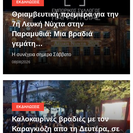
ΕΚΔΗΛΏΣΕΙΣ
Θριαμβευτική πρεμιέρα για την
7η Λευκή Νύχτα στην
Παραμυθιά: Μια βραδιά
γεμάτη…
Η συνέχεια σημερα Σάββατο
08|08|2026
ΕΚΔΗΛΏΣΕΙΣ
Καλοκαιρινές βραδιές με τον
Καραγκιόζη απο τη Δευτέρα, σε