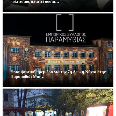
πολιτισμός απαιτεί ουσία…
Θριαμβευτική πρεμιέρα για την 7η Λευκή Νύχτα στην
Παραμυθιά: Μια…