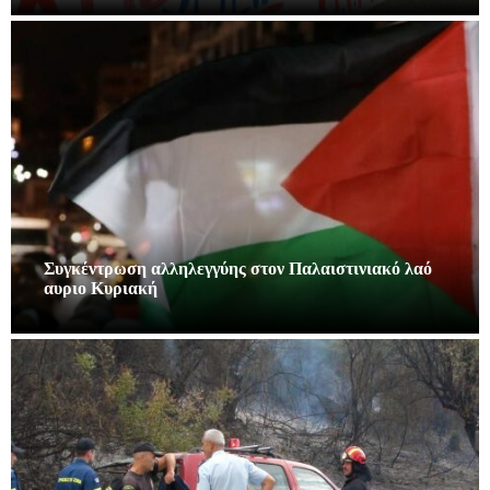
Συγκέντρωση αλληλεγγύης στον Παλαιστινιακό λαό
αυριο Κυριακή