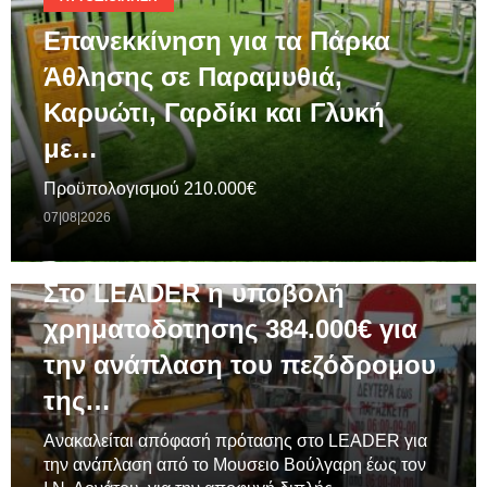
Επανεκκίνηση για τα Πάρκα
Άθλησης σε Παραμυθιά,
Καρυώτι, Γαρδίκι και Γλυκή
με…
Προϋπολογισμού 210.000€
07|08|2026
ΓΕΝΙΚΆ
Στο LEADER η υποβολή
χρηματοδοτησης 384.000€ για
την ανάπλαση του πεζόδρομου
της…
Ανακαλείται απόφασή πρότασης στο LEADER για
την ανάπλαση από το Μουσειο Βούλγαρη έως τον