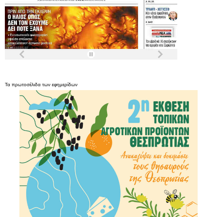
Τα
πρωτοσέλιδα
των
εφημερίδων