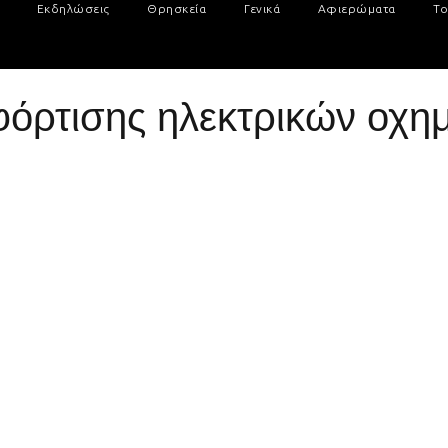
Εκδηλώσεις
Θρησκεία
Γενικά
Αφιερώματα
Το
όρτισης ηλεκτρικών οχη