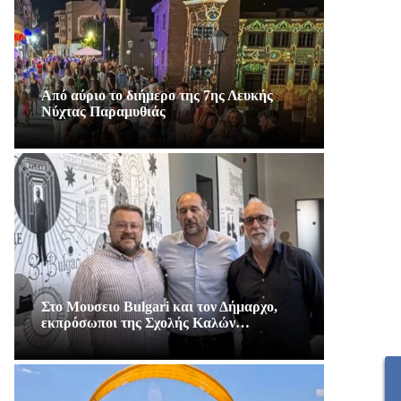
Από αύριο το διήμερο της 7ης Λευκής
Νύχτας Παραμυθιάς
Στο Μουσειο Bulgari και τον Δήμαρχο,
εκπρόσωποι της Σχολής Καλών…