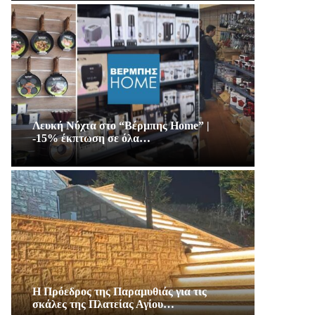
Λευκή Νύχτα στο “Βέρμπης Home” |
-15% έκπτωση σε όλα…
Η Πρόεδρος της Παραμυθιάς για τις
σκάλες της Πλατείας Αγίου…