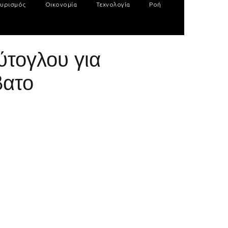
υρισμός
Οικονομία
Τεχνολογία
Ροή
ύτογλου για
βατο