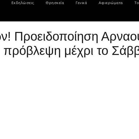
Εκδηλώσεις
Θρησκεία
Γενικά
Αφιερώματα
Το
ών! Προειδοποίηση Αρναο
Η πρόβλεψη μέχρι το Σάβ