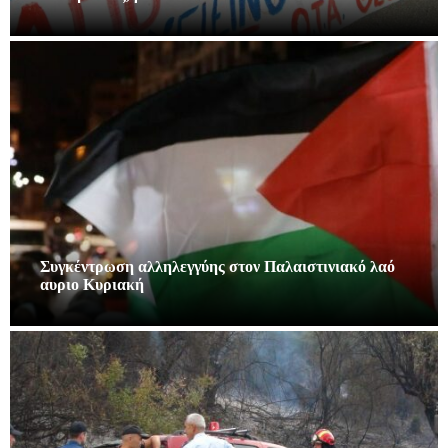
Συγκέντρωση αλληλεγγύης στον Παλαιστινιακό λαό
αυριο Κυριακή