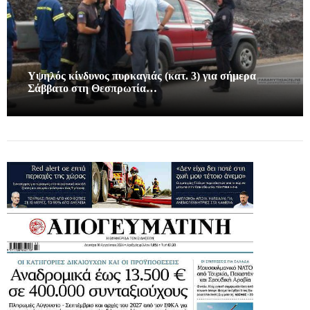
Υψηλός κίνδυνος πυρκαγιάς (κατ. 3) για σήμερα
Σάββατο στη Θεσπρωτία…