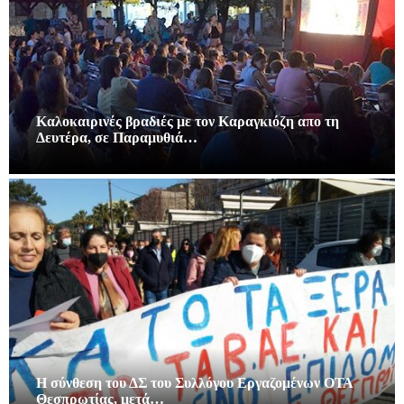
Καλοκαιρινές βραδιές με τον Καραγκιόζη απο τη
Δευτέρα, σε Παραμυθιά…
Η σύνθεση του ΔΣ του Συλλόγου Εργαζομένων ΟΤΑ
Θεσπρωτίας, μετά…