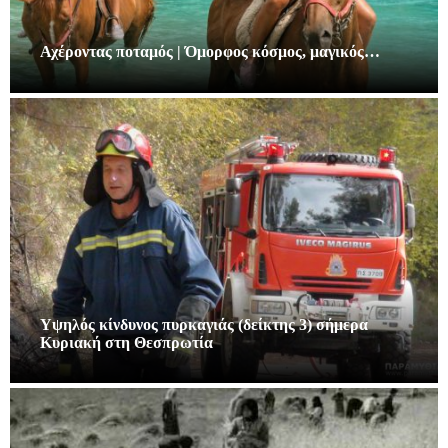
Αχέροντας ποταμός | Όμορφος κόσμος, μαγικός…
Υψηλός κίνδυνος πυρκαγιάς (δείκτης 3) σήμερα
Κυριακή στη Θεσπρωτία