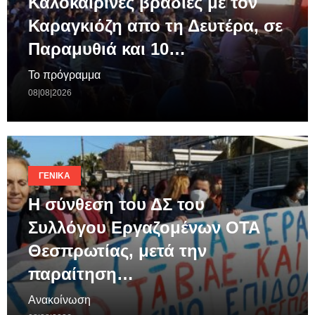
Καλοκαιρινές βραδιές με τον
Καραγκιόζη απο τη Δευτέρα, σε
Παραμυθιά και 10…
Το πρόγραμμα
08|08|2026
ΓΕΝΙΚΆ
Η σύνθεση του ΔΣ του
Συλλόγου Εργαζομένων ΟΤΑ
Θεσπρωτίας, μετά την
παραίτηση…
Ανακοίνωση