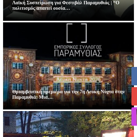
Λαϊκή Συσπείρωση για Φεστιβάλ Παραμυθιάς | “Ο
πολιτισμός απαιτεί ουσία…
Θριαμβευτική πρεμιέρα για την 7η Λευκή Νύχτα στην
Παραμυθιά: Μια…