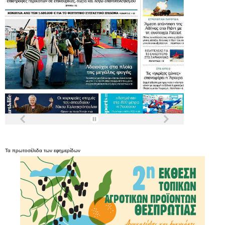
Τα
πρωτοσέλιδα
των
εφημερίδων