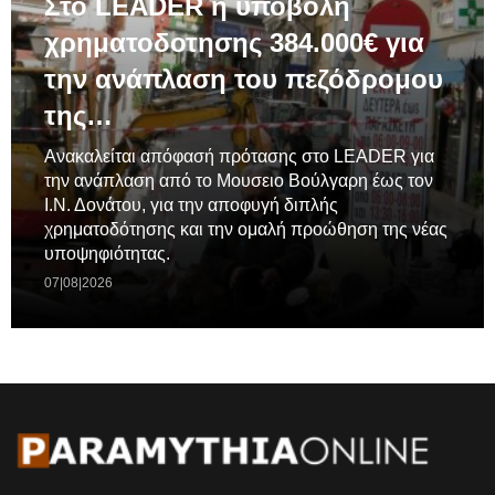
Στο LEADER η υποβολή
χρηματοδοτησης 384.000€ για
την ανάπλαση του πεζόδρομου
της…
Ανακαλείται απόφασή πρότασης στο LEADER για
την ανάπλαση από το Μουσειο Βούλγαρη έως τον
Ι.Ν. Δονάτου, για την αποφυγή διπλής
χρηματοδότησης και την ομαλή προώθηση της νέας
υποψηφιότητας.
07|08|2026