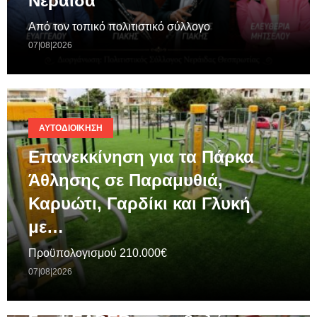
Νεράιδα
Από τον τοπικό πολιτιστικό σύλλογο
07|08|2026
ΑΥΤΟΔΙΟΊΚΗΣΗ
Επανεκκίνηση για τα Πάρκα
Άθλησης σε Παραμυθιά,
Καρυώτι, Γαρδίκι και Γλυκή
με…
Προϋπολογισμού 210.000€
07|08|2026
ΓΕΝΙΚΆ