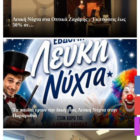
Λευκή Νύχτα στα Οπτικά Ζαχάρης – Εκπτώσεις έως
50% σε…
Τα παιδιά εχουν την δική τους Λευκή Νύχτα στην
Παραμυθιά