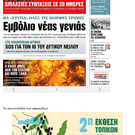
Τα
πρωτοσέλιδα
των
εφημερίδων