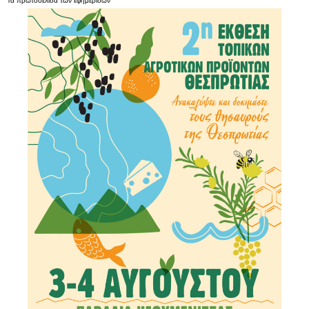
Τα
πρωτοσέλιδα
των
εφημερίδων