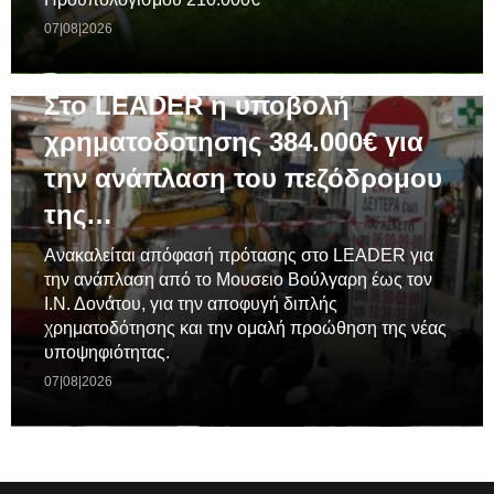
07|08|2026
ΓΕΝΙΚΆ
Στο LEADER η υποβολή
χρηματοδοτησης 384.000€ για
την ανάπλαση του πεζόδρομου
της…
Ανακαλείται απόφασή πρότασης στο LEADER για
την ανάπλαση από το Μουσειο Βούλγαρη έως τον
Ι.Ν. Δονάτου, για την αποφυγή διπλής
χρηματοδότησης και την ομαλή προώθηση της νέας
υποψηφιότητας.
07|08|2026