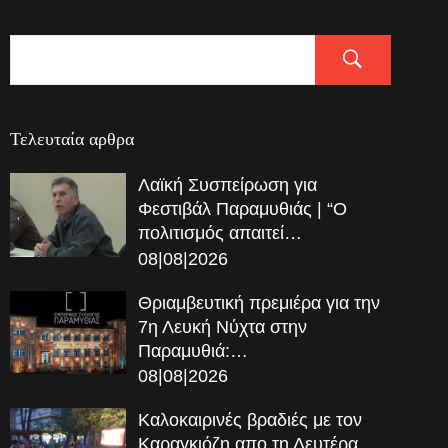
Τελευταία αρθρα
Λαϊκή Συσπείρωση για
Φεστιβάλ Παραμυθιάς | “Ο
πολιτισμός απαιτεί…
08|08|2026
Θριαμβευτική πρεμιέρα για την
7η Λευκή Νύχτα στην
Παραμυθιά:…
08|08|2026
Καλοκαιρινές βραδιές με τον
Καραγκιόζη απο τη Δευτέρα,