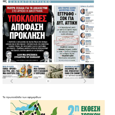
Τα
πρωτοσέλιδα
των
εφημερίδων