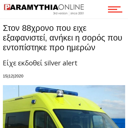
Ροή
Στον 88χρονο που ειχε
εξαφανιστεί, ανήκει η σορός που
Επικοινωνία
εντοπίστηκε προ ημερών
Είχε εκδοθεί silver alert
15|12|2020