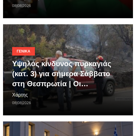
08|08|2026
ΓΕΝΙΚΆ
Υψηλός κίνδυνος πυρκαγιάς
(κατ. 3) για σήμερα Σάββατο
στη Θεσπρωτία | Οι…
Χάρτης
08|08|2026