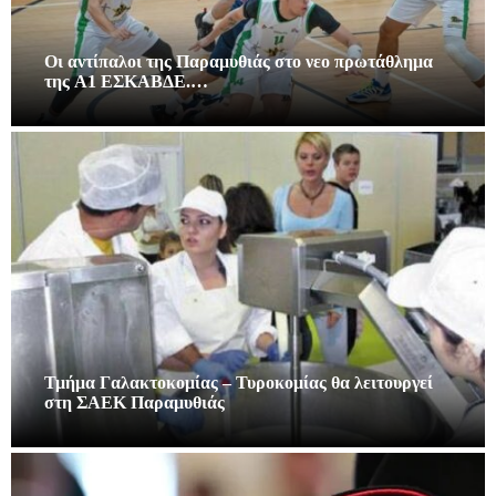
Οι αντίπαλοι της Παραμυθιάς στο νεο πρωτάθλημα
της A1 ΕΣΚΑΒΔΕ.…
Τμήμα Γαλακτοκομίας – Τυροκομίας θα λειτουργεί
στη ΣΑΕΚ Παραμυθιάς