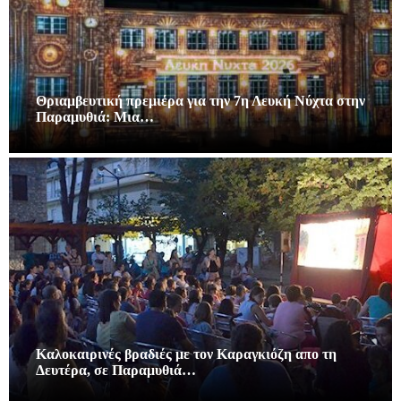
Θριαμβευτική πρεμιέρα για την 7η Λευκή Νύχτα στην
Παραμυθιά: Μια…
Καλοκαιρινές βραδιές με τον Καραγκιόζη απο τη
Δευτέρα, σε Παραμυθιά…