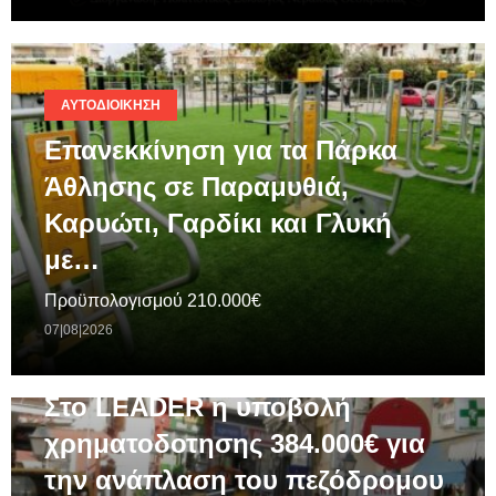
ΑΥΤΟΔΙΟΊΚΗΣΗ
Επανεκκίνηση για τα Πάρκα
Άθλησης σε Παραμυθιά,
Καρυώτι, Γαρδίκι και Γλυκή
με…
Προϋπολογισμού 210.000€
07|08|2026
ΓΕΝΙΚΆ
Στο LEADER η υποβολή
χρηματοδοτησης 384.000€ για
την ανάπλαση του πεζόδρομου