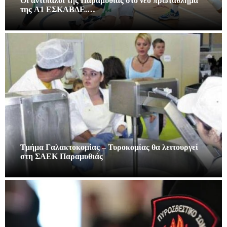
Οι αντίπαλοι της Παραμυθιάς στο νεο πρωτάθλημα
της A1 ΕΣΚΑΒΔΕ.…
Τμήμα Γαλακτοκομίας – Τυροκομίας θα λειτουργεί
στη ΣΑΕΚ Παραμυθιάς