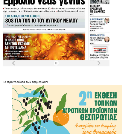
Τα
πρωτοσέλιδα
των
εφημερίδων