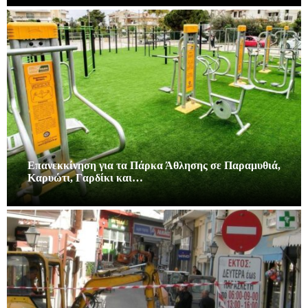
Επανεκκίνηση για τα Πάρκα Άθλησης σε Παραμυθιά,
Καρυώτι, Γαρδίκι και…