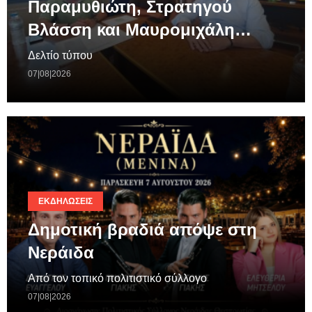
Παραμυθιώτη, Στρατηγού
Βλάσση και Μαυρομιχάλη…
Δελτίο τύπου
07|08|2026
ΕΚΔΗΛΏΣΕΙΣ
Δημοτική βραδιά απόψε στη
Νεράιδα
Από τον τοπικό πολιτιστικό σύλλογο
07|08|2026